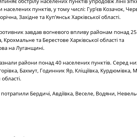
иняє обстрілу населених пунктів упродовж лінії зітк
населених пунктів, у тому числі: Гур’єв Козачок, Чер
річна, Західне та Куп’янськ Харківської області.
ротивник завдав вогневого впливу районам понад 25
а, Крохмальне та Берестове Харківської області та
ова на Луганщині.
азнали райони понад 40 населених пунктів. Серед ни
горівка, Бахмут, Годинник Яр, Кліщіївка, Курдюмівка, 
 області.
потрапили Бердичі, Авдіївка, Веселе, Водяни, Невель