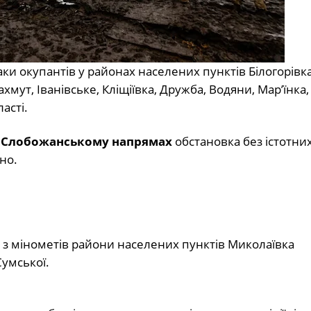
аки окупантів у районах населених пунктів Білогорівк
ахмут, Іванівське, Кліщіївка, Дружба, Водяни, Мар’їнка,
асті.
а Слобожанському напрямах
обстановка без істотних
но.
 з мінометів райони населених пунктів Миколаївка
Сумської.