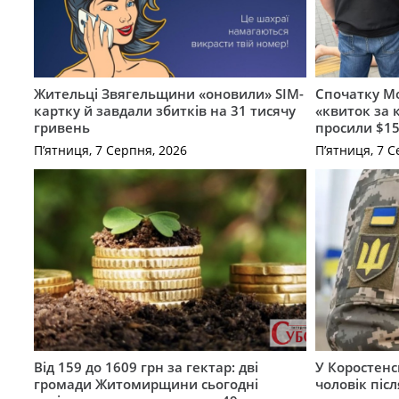
Жительці Звягельщини «оновили» SIM-
Спочатку Мо
картку й завдали збитків на 31 тисячу
«квиток за 
гривень
просили $15
П’ятниця, 7 Серпня, 2026
П’ятниця, 7 С
Від 159 до 1609 грн за гектар: дві
У Коростенс
громади Житомирщини сьогодні
чоловік піс