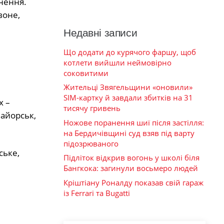
нення.
воне,
Недавні записи
Що додати до курячого фаршу, щоб
котлети вийшли неймовірно
соковитими
Жительці Звягельщини «оновили»
SIM-картку й завдали збитків на 31
х –
тисячу гривень
Майорськ,
Ножове поранення шиї після застілля:
на Бердичівщині суд взяв під варту
підозрюваного
ське,
Підліток відкрив вогонь у школі біля
Бангкока: загинули восьмеро людей
Кріштіану Роналду показав свій гараж
із Ferrari та Bugatti