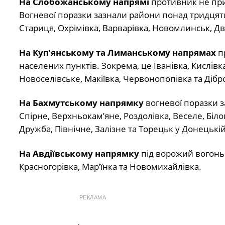
На Слобожанському напрямі
противник не прип
Вогневої поразки зазнали райони понад тридцяти 
Стариця, Охрімівка, Варварівка, Новомлинськ, Дво
На Куп’янському та Лиманському напрямах
п
населених пунктів. Зокрема, це Іванівка, Кислівк
Новоселівське, Макіївка, Червонопопівка та Дібр
На Бахмутському напрямку
вогневої поразки з
Спірне, Верхньокам’яне, Роздолівка, Веселе, Біло
Дружба, Північне, Залізне та Торецьк у Донецькій
На Авдіївському напрямку
під ворожий вогонь 
Красногорівка, Мар’їнка та Новомихайлівка.
РЕКЛАМА