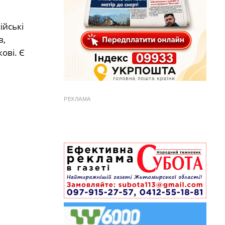
ійські
в,
ові. Є
РЕКЛАМА