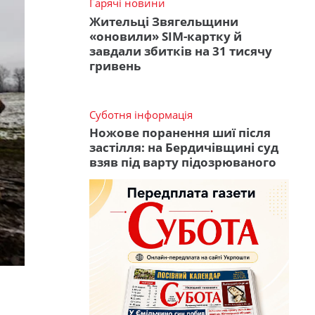
Гарячі новини
Жительці Звягельщини
«оновили» SIM-картку й
завдали збитків на 31 тисячу
гривень
Суботня інформація
Ножове поранення шиї після
застілля: на Бердичівщині суд
взяв під варту підозрюваного