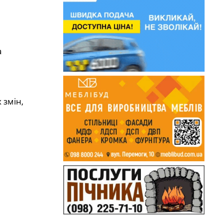
а
 змін,