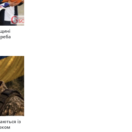
рщині
треба
аються із
юком