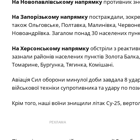
На Новопавлівському напрямку
противник зно
На Запорізькому напрямку
постраждали, зокрем
також Ольговське, Полтавка, Малинівка, Червоне,
Новоандріївка. Загалом понад 30 населених пунк
На Херсонському напрямку
обстріли з реактив
зазнали районів населених пунктів Золота Балка
Томарине, Бургунка, Тягинка, Комішані.
Авіація Сил оборони минулої доби завдала 8 уда
військової техніки супротивника та удару по поз
Крім того, наші воїни знищили літак Су-25, вертол
РЕКЛАМА