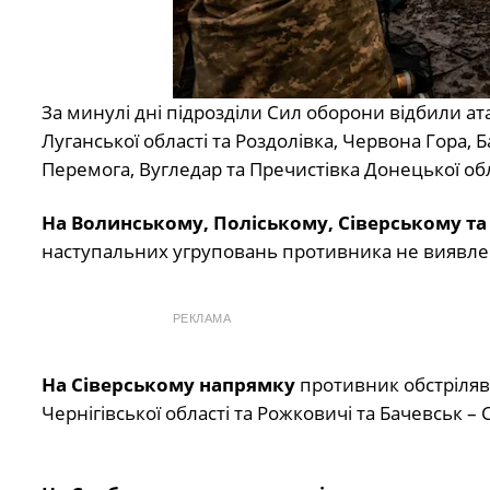
За минулі дні підрозділи Сил оборони відбили ат
Луганської області та Роздолівка, Червона Гора, Б
Перемога, Вугледар та Пречистівка Донецької обл
На Волинському, Поліському, Сіверському т
наступальних угруповань противника не виявле
РЕКЛАМА
На Сіверському напрямку
противник обстріляв
Чернігівської області та Рожковичі та Бачевськ – 