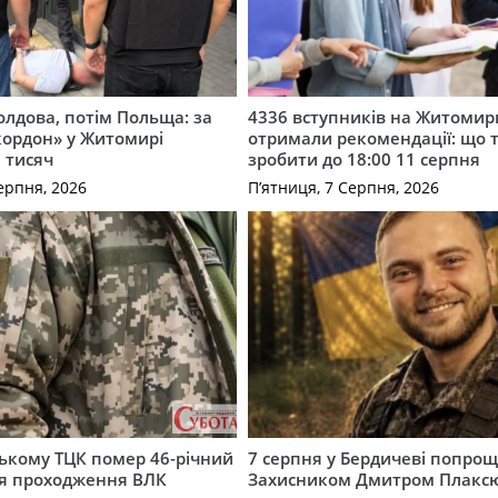
лдова, потім Польща: за
4336 вступників на Житоми
кордон» у Житомирі
отримали рекомендації: що 
 тисяч
зробити до 18:00 11 серпня
ерпня, 2026
П’ятниця, 7 Серпня, 2026
ькому ТЦК помер 46-річний
7 серпня у Бердичеві попрощ
ля проходження ВЛК
Захисником Дмитром Плакс