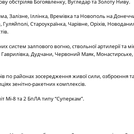
ву обстріляв Богоявленку, Вугледар та Золоту Ниву.
а, Залізне, Іллінка, Времівка та Новополь на Донеччи
 Гуляйполі, Староукраїнка, Чарівне, Оріхів, Новоданил
тів.
них систем залпового вогню, ствольної артилерії та м
, Гаврилівка, Дудчани, Червоний Маяк, Монастирське,
рів по районах зосередження живої сили, озброєння т
иціях зенітно-ракетних комплексів.
іт Мі-8 та 2 БпЛА типу “Суперкам”.