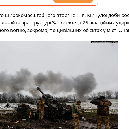
ого широкомасштабного вторгнення. Минулої доби рос
льній інфраструктурі Запоріжжя, і 26 авіаційних ударі
ого вогню, зокрема, по цивільних об’єктах у місті Очак