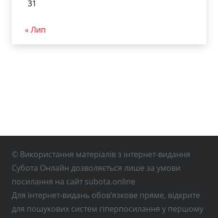
31
« Лип
© Використання матеріалів з інтернет-видання
Субота Онлайн дозволяється лише за умови
посилання на сайт subota.online
Для інтернет-видань обов’язкове пряме, відкрите
для пошукових систем гіперпосилання у першому