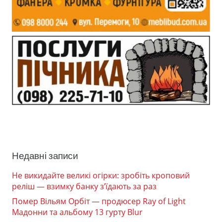
Недавні записи
Не викидайте великі огірки: зробіть кроповий
реліш — взимку банку з’їдають за раз
Помер Вільям Орбіт — продюсер Ray of Light
Мадонни та альбому 13 гурту Blur