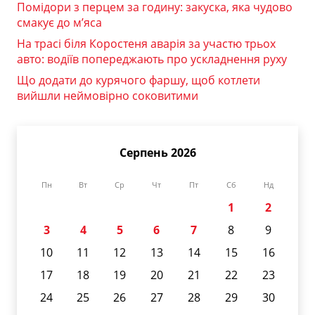
Помідори з перцем за годину: закуска, яка чудово
смакує до м’яса
На трасі біля Коростеня аварія за участю трьох
авто: водіїв попереджають про ускладнення руху
Що додати до курячого фаршу, щоб котлети
вийшли неймовірно соковитими
Серпень 2026
Пн
Вт
Ср
Чт
Пт
Сб
Нд
1
2
3
4
5
6
7
8
9
10
11
12
13
14
15
16
17
18
19
20
21
22
23
24
25
26
27
28
29
30