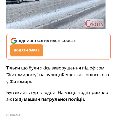
ПІДПИШІТЬСЯ НА НАС В GOOGLE
ДОДАТИ ЗАРАЗ
Тільки що були якісь заворушення під офісом
“Житомиргазу” на вулиці Фещенка-Чопівського
у Житомирі.
Був якийсь гурт людей. На місце події приїхало
аж
(5!!!) машин патрульної поліції.
РЕКЛАМА