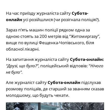
На час приїзду журналіста сайту
Субота-
онлайн
усі розійшлися (чи розігнала поліція?).
Зараз п’ять машин поліції рядком одна за
одною стоять за 200 метрів від “Житомиргазу”,
вище по вулиці Фещенка-Чопівського, біля
обласної лікарні.
На запитання журналіста сайту
Субота-онлайн:
“Друзі, що було?”
, поліцейський відповів: “
Нічого
не було”.
Але журналіст сайту
Субота-онлайн
підслухав
розмову поліцаїв, де старший за званням сказав
молодшому, що будуть чекати.