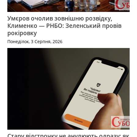
Умєров очолив зовнішню розвідку,
Клименко — РНБО: Зеленський провів
рокіровку
Понеділок, 3 Серпня, 2026
Стару відстрочку не анулюють одразу: як