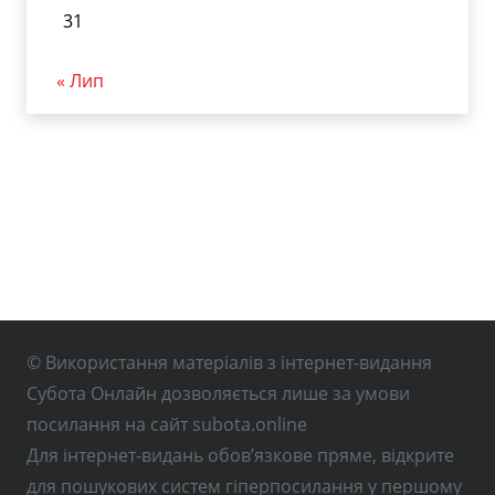
31
« Лип
© Використання матеріалів з інтернет-видання
Субота Онлайн дозволяється лише за умови
посилання на сайт subota.online
Для інтернет-видань обов’язкове пряме, відкрите
для пошукових систем гіперпосилання у першому