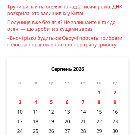
Труни висіли на скелях понад 2 тисячі років: ДНК
розкрила, хто залишив їх у Китаї
Полуниця вже без ягід? Не залишайте її так до
осені — що зробити з кущами зараз
«Вночі різко будить»: в Овручі просять прибрати
голосові повідомлення про повітряну тривогу
Серпень 2026
Пн
Вт
Ср
Чт
Пт
Сб
Нд
1
2
3
4
5
6
7
8
9
10
11
12
13
14
15
16
17
18
19
20
21
22
23
24
25
26
27
28
29
30