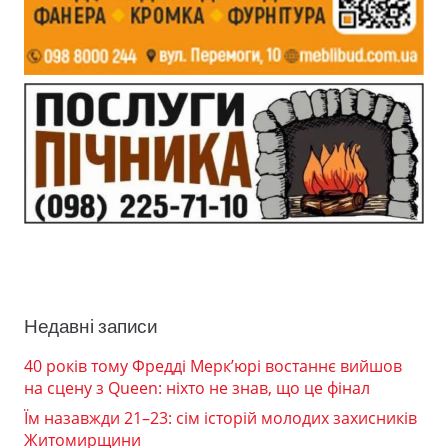
Недавні записи
40 років тому Фредді Мерк’юрі востаннє вийшов
на сцену з Queen: ніхто не знав, що це фінал
Їм назавжди 21–23: сім історій молодих захисників
Житомирщини