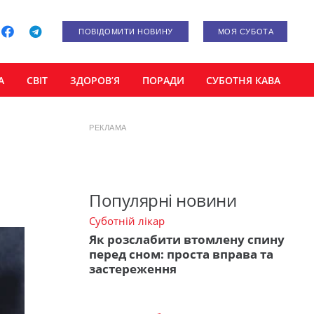
ПОВІДОМИТИ НОВИНУ
МОЯ СУБОТА
А
СВІТ
ЗДОРОВ’Я
ПОРАДИ
СУБОТНЯ КАВА
РЕКЛАМА
Популярні новини
Суботній лікар
Як розслабити втомлену спину
перед сном: проста вправа та
застереження