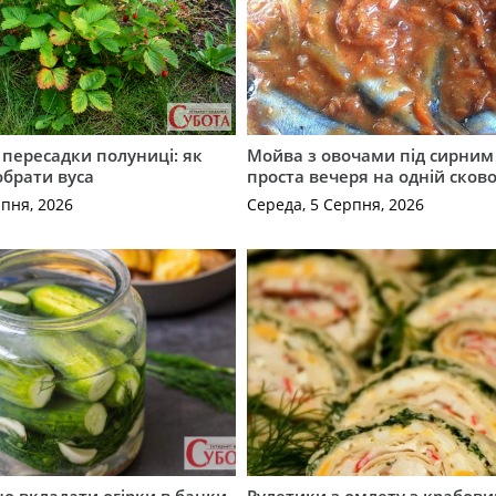
с пересадки полуниці: як
Мойва з овочами під сирним 
обрати вуса
проста вечеря на одній сков
рпня, 2026
Середа, 5 Серпня, 2026
о вкладати огірки в банки,
Рулетики з омлету з крабов