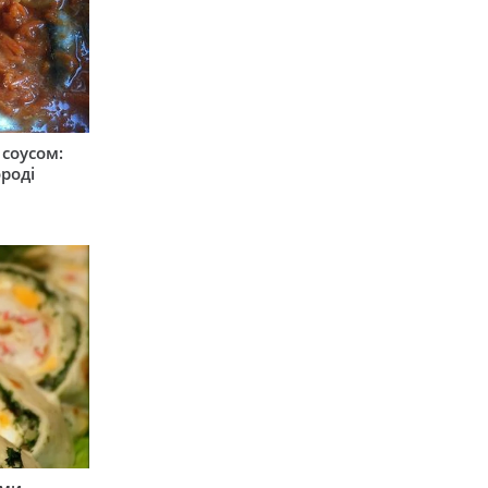
соусом:
ороді
ими