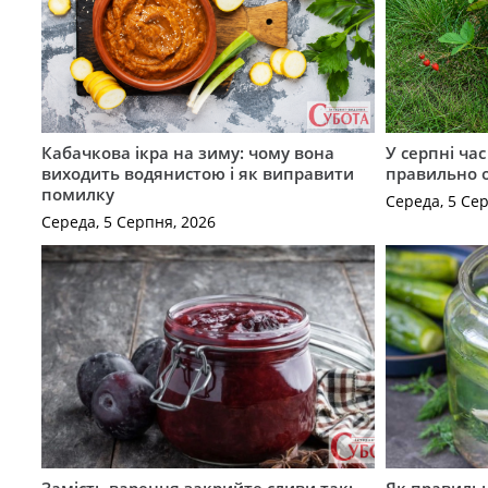
Кабачкова ікра на зиму: чому вона
У серпні ча
виходить водянистою і як виправити
правильно 
помилку
Середа, 5 Се
Середа, 5 Серпня, 2026
Замість варення закрийте сливи так:
Як правильн