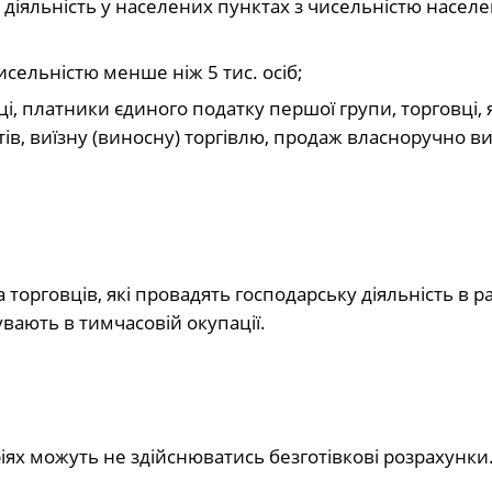
у діяльність у населених пунктах з чисельністю населе
чисельністю менше ніж 5 тис. осіб;
мці, платники єдиного податку першої групи, торговці, 
ів, виїзну (виносну) торгівлю, продаж власноручно в
торговців, які провадять господарську діяльність в р
вають в тимчасовій окупації.
іях можуть не здійснюватись безготівкові розрахунки