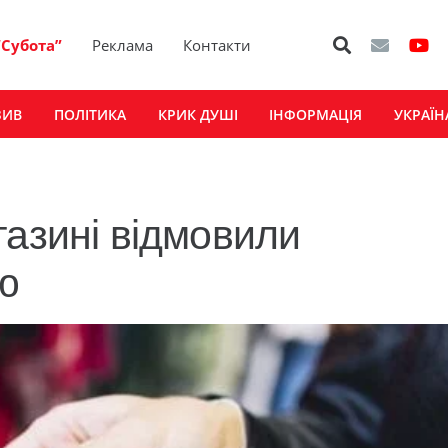
“Субота”
Реклама
Контакти
ЗИВ
ПОЛІТИКА
КРИК ДУШІ
ІНФОРМАЦІЯ
УКРАЇН
газині відмовили
ю