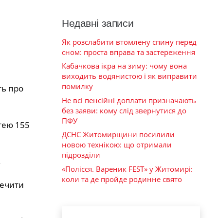
Недавні записи
Як розслабити втомлену спину перед
сном: проста вправа та застереження
Кабачкова ікра на зиму: чому вона
виходить водянистою і як виправити
помилку
ть про
Не всі пенсійні доплати призначають
без заяви: кому слід звернутися до
ПФУ
ттею 155
ДСНС Житомирщини посилили
новою технікою: що отримали
підрозділи
.
«Полісся. Вареник FEST» у Житомирі:
коли та де пройде родинне свято
печити