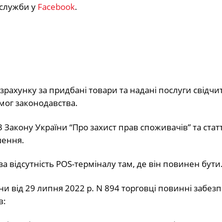
вслужби у
Facebook
.
зрахунку за придбані товари та надані послуги свідчи
ог законодавства.
3 Закону України “Про захист прав споживачів” та ста
шення.
а відсутність POS-терміналу там, де він повинен бути
їни від 29 липня 2022 р. N 894 торговці повинні забез
в: