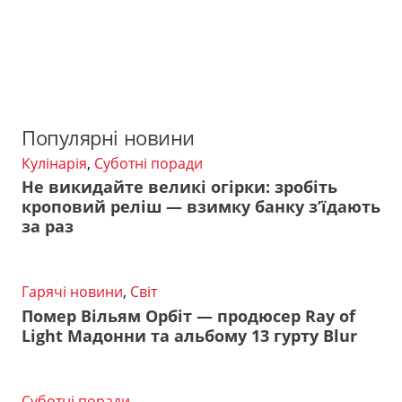
Популярні новини
Кулінарія
,
Суботні поради
Не викидайте великі огірки: зробіть
кроповий реліш — взимку банку з’їдають
за раз
Гарячі новини
,
Світ
Помер Вільям Орбіт — продюсер Ray of
Light Мадонни та альбому 13 гурту Blur
Суботні поради