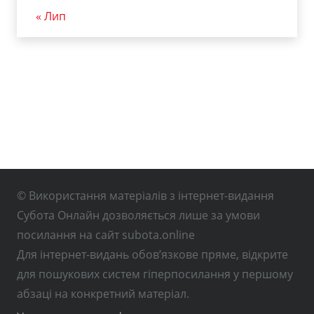
« Лип
© Використання матеріалів з інтернет-видання
Субота Онлайн дозволяється лише за умови
посилання на сайт subota.online
Для інтернет-видань обов’язкове пряме, відкрите
для пошукових систем гіперпосилання у першому
абзаці на конкретний матеріал.