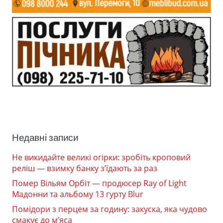
Недавні записи
Не викидайте великі огірки: зробіть кроповий
реліш — взимку банку з’їдають за раз
Помер Вільям Орбіт — продюсер Ray of Light
Мадонни та альбому 13 гурту Blur
Помідори з перцем за годину: закуска, яка чудово
смакує до м’яса