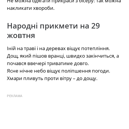
Не можна одягати прикраси з бісеру: так можна
накликати хвороби.
Народні прикмети на 29
жовтня
Іній на траві і на деревах віщує потепління.
Дощ, який пішов вранці, швидко закінчиться, а
почався ввечері триватиме довго.
Ясне нічне небо віщує поліпшення погоди.
Хмари пливуть проти вітру – до дощу.
РЕКЛАМА