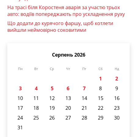
На трасі біля Коростеня аварія за участю трьох
авто: водіїв попереджають про ускладнення руху
Що додати до курячого фаршу, щоб котлети
вийшли неймовірно соковитими
Серпень 2026
Пн
Вт
Ср
Чт
Пт
Сб
Нд
1
2
3
4
5
6
7
8
9
10
11
12
13
14
15
16
17
18
19
20
21
22
23
24
25
26
27
28
29
30
31