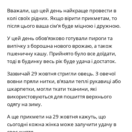
Вважали, що цей день найкраще провести в
колі своїх рідних. Якщо вірити прикметам, то
після цього ваша сім’я буде міцною і дружною.
У цей день обов’язково готували пироги та
випічку з борошна нового врожаю, а також
пшеничну кашу. Прийнято було все доїдати,
тоді в будинку весь рік буде удача і достаток.
Зазвичай 29 жовтня стригли овець. З овечої
вовни пряли нитки, в’язали теплі рукавиці або
шкарпетки, могли ткати тканини, які
використовуються для пошиття верхнього
одягу на зиму.
А ще прикмети на 29 жовтня кажуть, що
сьогодні кожна жінка може залучити удачу в
своє життя.