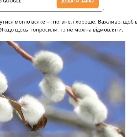
В GOOGLE
ДОДАТИ ЗАРАЗ
ися могло всяке – і погане, і хороше. Важливо, щоб 
в. Якщо щось попросили, то не можна відмовляти.