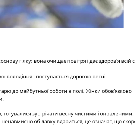
нову гілку: вона очищає повітря і дає здоров’я всій сі
ої володіння і поступається дорогою весні.
арю до майбутньої роботи в полі. Жінки обов’язково
и.
, готувалися зустрічати весну чистими і оновленими
ненавмисно об лавку вдариться, це означає, що скор