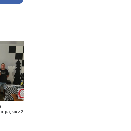
а
нера, який