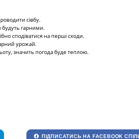
проводити сівбу.
и будуть гарними.
ібно сподіватися на перші сходи.
гарний урожай.
ьоту, значить погода буде теплою.
ПІДПИСАТИСЬ НА FACEBOOK СПІЛ