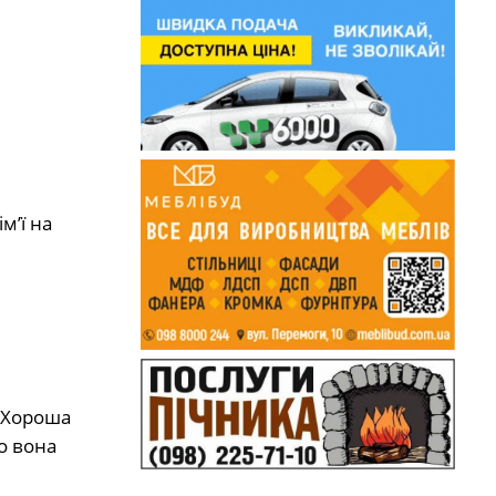
м’ї на
. Хороша
о вона