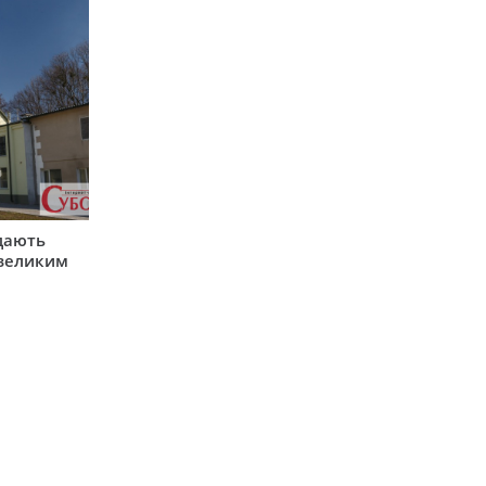
одають
 великим