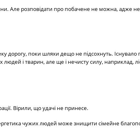
і сни. Але розповідати про побачене не можна, адже не
у дорогу, поки шляхи дещо не підсохнуть. Існувало п
 людей і тварин, але ще і нечисту силу, наприклад, л
ції. Вірили, що удачі не принесе.
нергетика чужих людей може знищити сімейне благоп