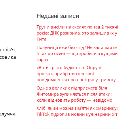
Недавні записи
Труни висіли на скелях понад 2 тисячі
років: ДНК розкрила, хто залишив їх у
Китаї
Полуниця вже без ягід? Не залишайте
овір’я,
її так до осені — що зробити з кущами
ісовика
зараз
«Вночі різко будить»: в Овручі
просять прибрати голосові
повідомлення про повітряну тривогу
Одне з великих підприємств біля
Житомира зупиняється після атаки:
коли відновить роботу — невідомо
Хліб, який можна зім’яти як хмаринку:
олуччя.
TikTok підхопив новий кулінарний хіт