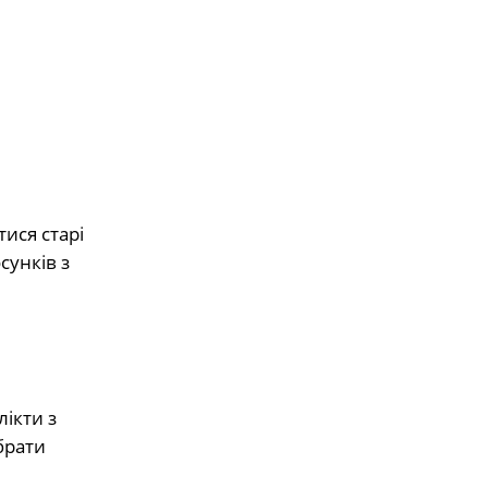
е
ися старі
сунків з
ікти з
брати