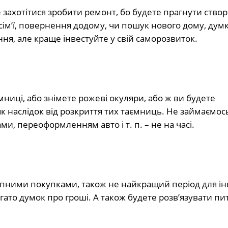
 захотітися зробити ремонт, бо будете прагнути створ
сім’ї, повернення додому, чи пошук нового дому, дум
ня, але краще інвестуйте у свій саморозвиток.
мниці, або знімете рожеві окуляри, або ж ви будете
к наслідок від розкриття тих таємниць. Не займаємос
, переоформленням авто і т. п. – не на часі.
пними покупками, також не найкращий період для ін
гато думок про гроші. А також будете розв’язувати пи