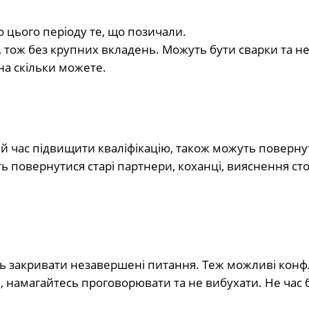
 цього періоду те, що позичали.
ів, тож без крупних вкладень. Можуть бути сварки та н
на скільки можете.
ий час підвищити кваліфікацію, також можуть повернут
 повернутися старі партнери, коханці, вияснення сто
ть закривати незавершені питання. Теж можливі конфл
, намагайтесь проговорювати та не вибухати. Не час 