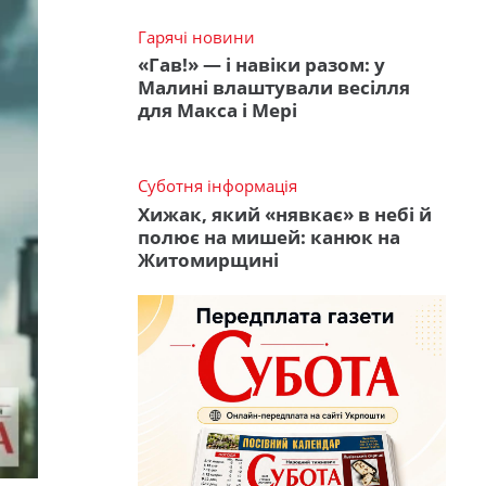
Гарячі новини
«Гав!» — і навіки разом: у
Малині влаштували весілля
для Макса і Мері
Суботня інформація
Хижак, який «нявкає» в небі й
полює на мишей: канюк на
Житомирщині