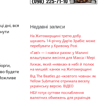
і дні, вся
Недавні записи
янути
На Житомирщині третю добу
шукають 14-річну Дар’ю Зрабіє: може
перебувати у Кривому Розі
«Гав!» — і навіки разом: у Малині
влаштували весілля для Макса і Мері
Хижак, який «нявкає» в небі й полює
борги,
на мишей: канюк на Житомирщині
иво будете
Від The Beatles до «жовтого човна»: як
 Можливе
Yellow Submarine отримала веселу
українську версію. ВІДЕО
НБУ готує суттєве послаблення
валютних обмежень для українців