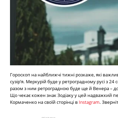
Гороскоп на найближчі тижні розкаже, які важлив
сузір’я. Меркурій буде у ретроградному русі з 24
разом з ним ретроградною буде ще й Венера – до
Що чекає кожен знак Зодіаку у цей надважкий пер
Кормаченко на своїй сторінці в
Instagram
. Зверні