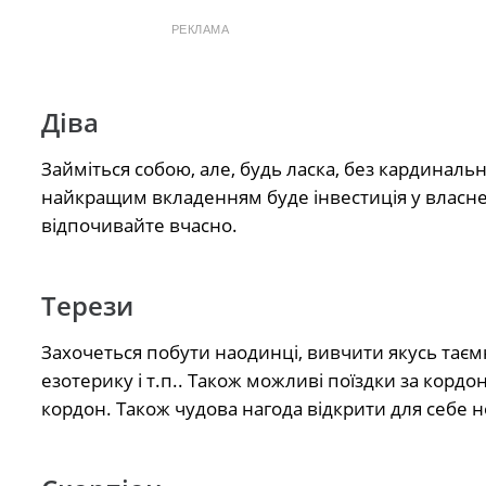
РЕКЛАМА
Діва
Займіться собою, але, будь ласка, без кардиналь
найкращим вкладенням буде інвестиція у власне
відпочивайте вчасно.
Терези
Захочеться побути наодинці, вивчити якусь таємн
езотерику і т.п.. Також можливі поїздки за кордо
кордон. Також чудова нагода відкрити для себе н