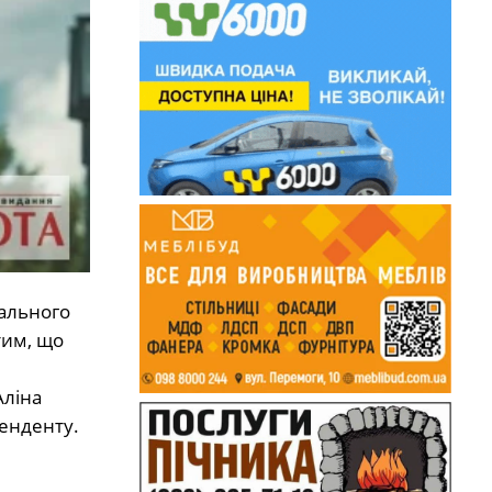
кального
тим, що
Аліна
ценденту.