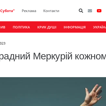
“Субота”
Реклама
Контакти
ЗИВ
ПОЛІТИКА
КРИК ДУШІ
ІНФОРМАЦІЯ
УКРАЇН
2023
градний Меркурій кожно