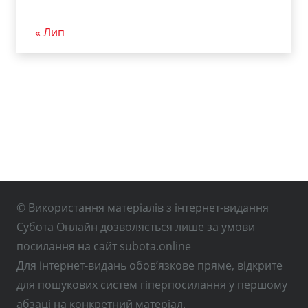
« Лип
© Використання матеріалів з інтернет-видання
Субота Онлайн дозволяється лише за умови
посилання на сайт subota.online
Для інтернет-видань обов’язкове пряме, відкрите
для пошукових систем гіперпосилання у першому
абзаці на конкретний матеріал.