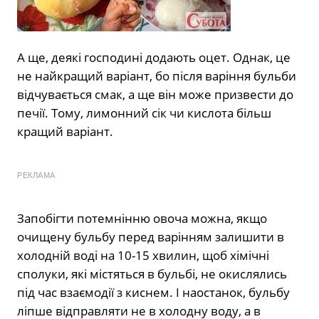
А ще, деякі господині додають оцет. Однак, це
не найкращий варіант, бо після варіння бульби
відчувається смак, а ще він може призвести до
печії. Тому, лимонний сік чи кислота більш
кращий варіант.
РЕКЛАМА
Запобігти потемнінню овоча можна, якщо
очищену бульбу перед варінням залишити в
холодній воді на 10-15 хвилин, щоб хімічні
сполуки, які містяться в бульбі, не окислялись
під час взаємодії з киснем. І наостанок, бульбу
ліпше відправляти не в холодну воду, а в