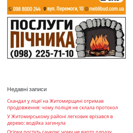
Недавні записи
Скандал у ліцеї на Житомирщині отримав
продовження: чому поліція не склала протокол
У Житомирському районі легковик врізався в
дерево: водійка загинула
Огірки ростуть гачком: чому не варто одразу