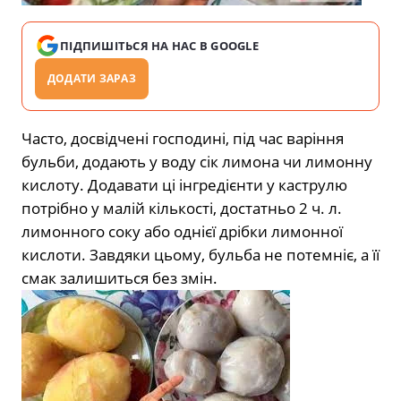
ПІДПИШІТЬСЯ НА НАС В GOOGLE
ДОДАТИ ЗАРАЗ
Часто, досвідчені господині, під час варіння
бульби, додають у воду сік лимона чи лимонну
кислоту. Додавати ці інгредієнти у каструлю
потрібно у малій кількості, достатньо 2 ч. л.
лимонного соку або однієї дрібки лимонної
кислоти. Завдяки цьому, бульба не потемніє, а її
смак залишиться без змін.