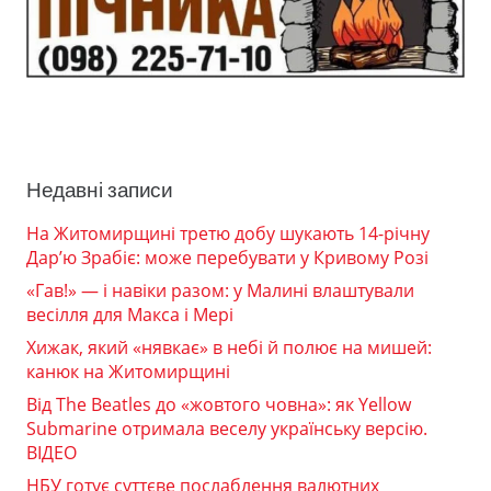
Недавні записи
На Житомирщині третю добу шукають 14-річну
Дар’ю Зрабіє: може перебувати у Кривому Розі
«Гав!» — і навіки разом: у Малині влаштували
весілля для Макса і Мері
Хижак, який «нявкає» в небі й полює на мишей:
канюк на Житомирщині
Від The Beatles до «жовтого човна»: як Yellow
Submarine отримала веселу українську версію.
ВІДЕО
НБУ готує суттєве послаблення валютних