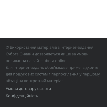
© Використання матеріалів з інтернет-видання
Субота Онлайн дозволяється лише за умови
посилання на сайт subota.online
Для інтернет-видань обов’язкове пряме, відкрите
для пошукових систем гіперпосилання у першому
абзаці на конкретний матеріал.
Умови договору оферти
Конфіденційність