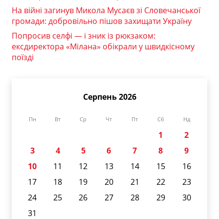
На війні загинув Микола Мусаєв зі Словечанської
громади: добровільно пішов захищати Україну
Попросив селфі — і зник із рюкзаком:
ексдиректора «Мілана» обікрали у швидкісному
поїзді
Серпень 2026
Пн
Вт
Ср
Чт
Пт
Сб
Нд
1
2
3
4
5
6
7
8
9
10
11
12
13
14
15
16
17
18
19
20
21
22
23
24
25
26
27
28
29
30
31