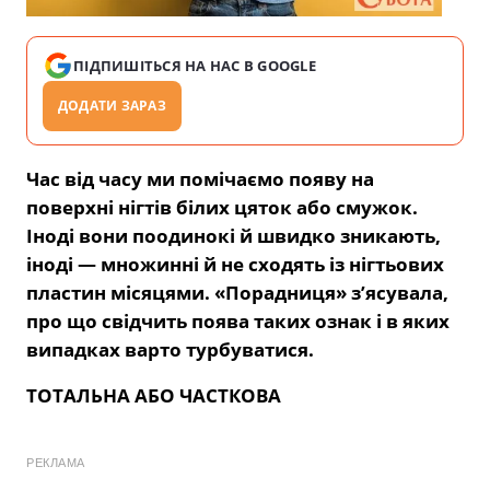
ПІДПИШІТЬСЯ НА НАС В GOOGLE
ДОДАТИ ЗАРАЗ
Час від часу ми помічаємо появу на
поверхні нігтів білих цяток або смужок.
Іноді вони поодинокі й швидко зникають,
іноді — множинні й не сходять із нігтьових
пластин місяцями. «Порадниця» з’ясувала,
про що свідчить поява таких ознак і в яких
випадках варто турбуватися.
ТОТАЛЬНА АБО ЧАСТКОВА
РЕКЛАМА