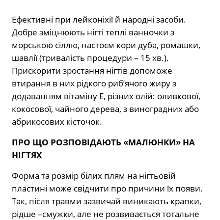
Ефективні при лейконіхії й народні засоби.
Добре зміцнюють нігті теплі ванночки з
морською сіллю, настоєм кори дуба, ромашки,
шавлії (тривалість процедури – 15 хв.).
Прискорити зростання нігтів допоможе
втирання в них рідкого риб’ячого жиру з
додаванням вітаміну Е, різних олій: оливкової,
кокосової, чайного дерева, з виноградних або
абрикосових кісточок.
ПРО ЩО РОЗПОВІДАЮТЬ «МАЛЮНКИ» НА
НІГТЯХ
Форма та розмір білих плям на нігтьовій
пластині може свідчити про причини їх появи.
Так, після травми зазвичай виникають крапки,
рідше –смужки, але не розвивається тотальне