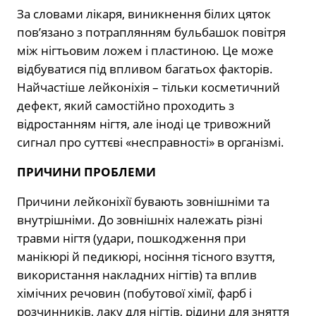
За словами лікаря, виникнення білих цяток
пов’язано з потраплянням бульбашок повітря
між нігтьовим ложем і пластиною. Це може
відбуватися під впливом багатьох факторів.
Найчастіше лейконіхія – тільки косметичний
дефект, який самостійно проходить з
відростанням нігтя, але іноді це тривожний
сигнал про суттєві «несправності» в організмі.
ПРИЧИНИ ПРОБЛЕМИ
Причини лейконіхії бувають зовнішніми та
внутрішніми. До зовнішніх належать різні
травми нігтя (удари, пошкодження при
манікюрі й педикюрі, носіння тісного взуття,
використання накладних нігтів) та вплив
хімічних речовин (побутової хімії, фарб і
розчинників, лаку для нігтів, рідини для зняття