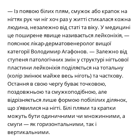
— Із появою білих плям, смужок або крапок на
нігтях рук чи ніг хоч раз у житті стикалася кожна
людина, незалежно від статі та віку. У медицині
це поширене явище називається лейконіхія, —
пояснює лікар-дерматовенеролог вищої
категорії Володимир Агафонов. — Залежно від
ступеня патологічних змін у структурі нігтьової
пластини лейконіхія поділяється на тотальну
(колір змінює майже весь ніготь) та часткову.
Остання в свою чергу буває точковою,
поздовжньою та смужкоподібною, але
відрізняється лише формою побілілих ділянок,
що з’явилися на нігті. Білі плями та крапки
можуть бути одиничними чи множинними, а
смуги — як горизонтальними, так і
вертикальними.