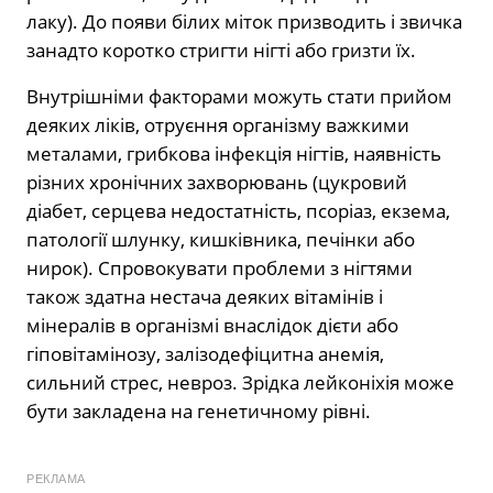
лаку). До появи білих міток призводить і звичка
занадто коротко стригти нігті або гризти їх.
Внутрішніми факторами можуть стати прийом
деяких ліків, отруєння організму важкими
металами, грибкова інфекція нігтів, наявність
різних хронічних захворювань (цукровий
діабет, серцева недостатність, псоріаз, екзема,
патології шлунку, кишківника, печінки або
нирок). Спровокувати проблеми з нігтями
також здатна нестача деяких вітамінів і
мінералів в організмі внаслідок дієти або
гіповітамінозу, залізодефіцитна анемія,
сильний стрес, невроз. Зрідка лейконіхія може
бути закладена на генетичному рівні.
РЕКЛАМА