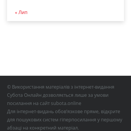
« Лип
© Використання матеріалів з інтернет-видання
Субота Онлайн дозволяється лише за умови
посилання на сайт subota.online
Для інтернет-видань обов’язкове пряме, відкрите
для пошукових систем гіперпосилання у першому
абзаці на конкретний матеріал.