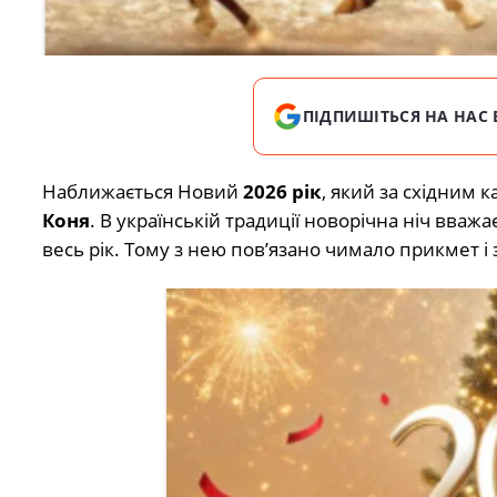
ПІДПИШІТЬСЯ НА НАС 
Наближається Новий
2026 рік
, який за східним
Коня
. В українській традиції новорічна ніч вваж
весь рік. Тому з нею пов’язано чимало прикмет і