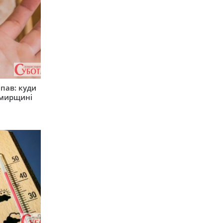
япав: куди
омирщині