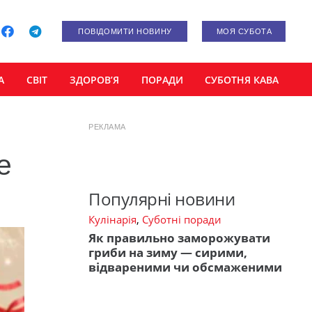
ПОВІДОМИТИ НОВИНУ
МОЯ СУБОТА
А
СВІТ
ЗДОРОВ’Я
ПОРАДИ
СУБОТНЯ КАВА
РЕКЛАМА
е
Популярні новини
Кулінарія
,
Суботні поради
Як правильно заморожувати
гриби на зиму — сирими,
відвареними чи обсмаженими