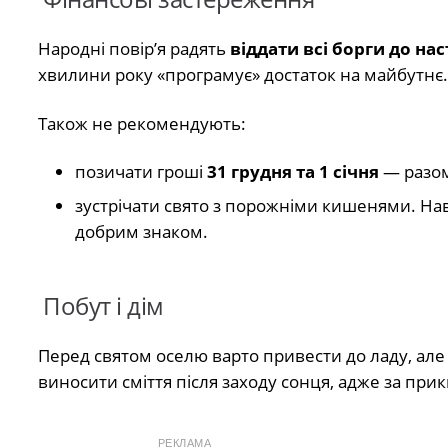
Народні повір’я радять
віддати всі борги до на
хвилини року «програмує» достаток на майбутнє.
Також не рекомендують:
позичати гроші
31 грудня та 1 січня
— разом
зустрічати свято з порожніми кишенями. На
добрим знаком.
Побут і дім
Перед святом оселю варто привести до ладу, ал
виносити сміття після заходу сонця, адже за пр
РЕКЛАМА