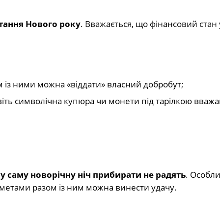
стання Нового року
. Вважається, що фінансовий стан
 із ними можна «віддати» власний добробут;
віть символічна купюра чи монети під тарілкою вваж
е
у саму новорічну ніч прибирати не радять
. Особл
икметами разом із ним можна винести удачу.