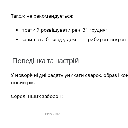
Також не рекомендується:
прати й розвішувати речі 31 грудня;
залишати безлад у домі — прибирання краще
Поведінка та настрій
У новорічні дні радять уникати сварок, образ і к
новий рік.
Серед інших заборон:
РЕКЛАМА