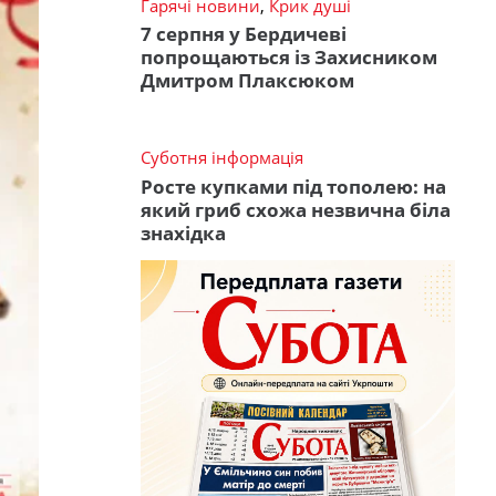
Гарячі новини
,
Крик душі
7 серпня у Бердичеві
попрощаються із Захисником
Дмитром Плаксюком
Суботня інформація
Росте купками під тополею: на
який гриб схожа незвична біла
знахідка