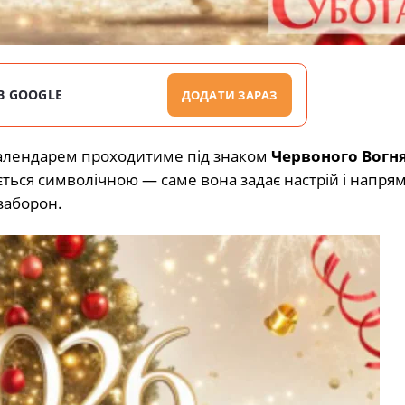
В GOOGLE
ДОДАТИ ЗАРАЗ
 календарем проходитиме під знаком
Червоного Вогн
ається символічною — саме вона задає настрій і напря
 заборон.