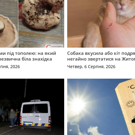
ми під тополею: на який
Собака вкусила або кіт подр
незвична біла знахідка
негайно звертатися на Жит
рпня, 2026
Четвер, 6 Серпня, 2026