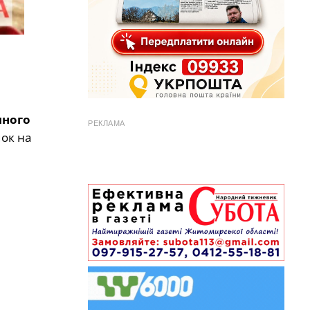
яного
РЕКЛАМА
мок на