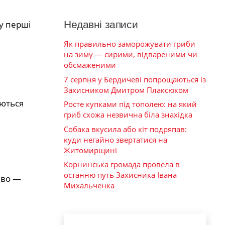
Недавні записи
 у перші
Як правильно заморожувати гриби
на зиму — сирими, відвареними чи
обсмаженими
7 серпня у Бердичеві попрощаються із
Захисником Дмитром Плаксюком
аються
Росте купками під тополею: на який
гриб схожа незвична біла знахідка
Собака вкусила або кіт подряпав:
куди негайно звертатися на
Житомирщині
Корнинська громада провела в
останню путь Захисника Івана
иво —
Михальченка