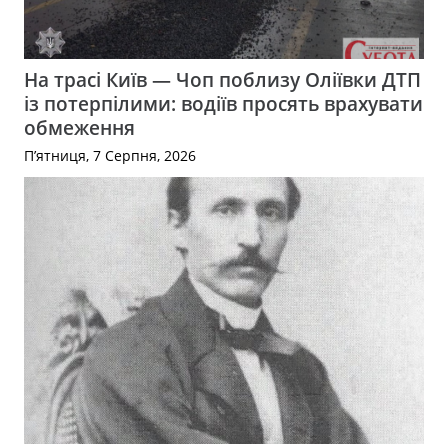
На трасі Київ — Чоп поблизу Оліївки ДТП
із потерпілими: водіїв просять врахувати
обмеження
П’ятниця, 7 Серпня, 2026