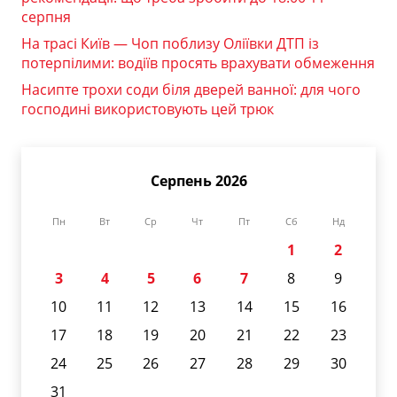
серпня
На трасі Київ — Чоп поблизу Оліївки ДТП із
потерпілими: водіїв просять врахувати обмеження
Насипте трохи соди біля дверей ванної: для чого
господині використовують цей трюк
Серпень 2026
Пн
Вт
Ср
Чт
Пт
Сб
Нд
1
2
3
4
5
6
7
8
9
10
11
12
13
14
15
16
17
18
19
20
21
22
23
24
25
26
27
28
29
30
31