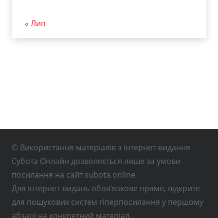
« Лип
© Використання матеріалів з інтернет-видання
Субота Онлайн дозволяється лише за умови
посилання на сайт subota.online
Для інтернет-видань обов’язкове пряме, відкрите
для пошукових систем гіперпосилання у першому
абзаці на конкретний матеріал.