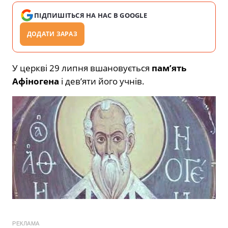
ПІДПИШІТЬСЯ НА НАС В GOOGLE
ДОДАТИ ЗАРАЗ
У церкві 29 липня вшановується
пам’ять
Афіногена
і дев’яти його учнів.
РЕКЛАМА