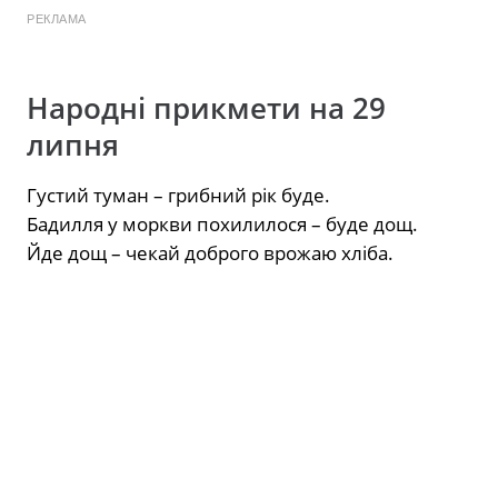
РЕКЛАМА
Народні прикмети на 29
липня
Густий туман – грибний рік буде.
Бадилля у моркви похилилося – буде дощ.
Йде дощ – чекай доброго врожаю хліба.