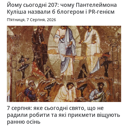
Йому сьогодні 207: чому Пантелеймона
Куліша назвали б блогером і PR-генієм
П’ятниця, 7 Серпня, 2026
7 серпня: яке сьогодні свято, що не
радили робити та які прикмети віщують
ранню осінь