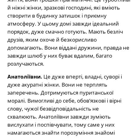
й ніжні жінки, зразкові господині, які вміють
створити в будинку затишок і приємну
атмосферу. У цьому домі завжди ідеальний
порядок, дуже смачно готують. Мають безліч
друзів, яким охоче й безкорисливо
допомагають. Вони віддані дружини, правда не
завжди шлюб у них буває вдалим, багато
розлучаються.
Анатоліївни.
Це дуже вперті, владні, суворі і
дуже акуратні жінки. Вони не терплять
заперечень. Дотримуються пуританської
моралі. Вимогливі до себе, обов’язкові і вірні
слову, чужої безвідповідальність не
схвалюють. Анатоліївни завжди зуміють
вислухати і поспівчувати, тому саме у них
намагаються знайти порозуміння знайомі