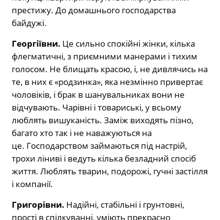
престижу. До домашнього господарства
байдужі.
Георгіївни.
Це сильно спокійні жінки, кілька
флегматичні, з приємними манерами і тихим
голосом. Не блищать красою, і, не дивлячись на
те, в них є «родзинка», яка незмінно привертає
чоловіків, і брак в шанувальниках вони не
відчувають. Чарівні і товариські, у всьому
люблять вишуканість. Заміж виходять пізно,
багато хто так і не наважуються на
це. Господарством займаються під настрій,
трохи ліниві і ведуть кілька безладний спосіб
життя. Люблять тварин, подорожі, гучні застілля
і компанії.
Григорівни.
Надійні, стабільні і грунтовні,
прості в спілкуванні, уміють прекрасно