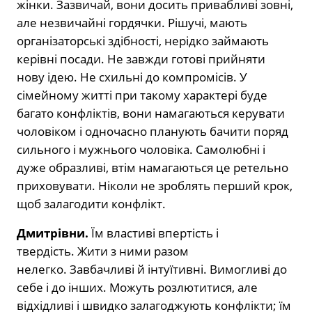
жінки. Зазвичай, вони досить привабливі зовні,
але незвичайні гордячки. Рішучі, мають
організаторські здібності, нерідко займають
керівні посади. Не завжди готові прийняти
нову ідею. Не схильні до компромісів. У
сімейному житті при такому характері буде
багато конфліктів, вони намагаються керувати
чоловіком і одночасно планують бачити поряд
сильного і мужнього чоловіка. Самолюбні і
дуже образливі, втім намагаються це ретельно
приховувати. Ніколи не зроблять перший крок,
щоб залагодити конфлікт.
Дмитрівни.
Їм властиві впертість і
твердість. Жити з ними разом
нелегко. Завбачливі й інтуїтивні. Вимогливі до
себе і до інших. Можуть розлютитися, але
відхідливі і швидко залагоджують конфлікти; їм