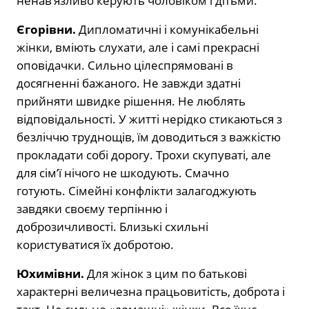
ненав’язливо керують чоловіком і дітьми.
Єгорівни.
Дипломатичні і комунікабельні
жінки, вміють слухати, але і самі прекрасні
оповідачки. Сильно цілеспрямовані в
досягненні бажаного. Не завжди здатні
прийняти швидке рішення. Не люблять
відповідальності. У житті нерідко стикаються з
безліччю труднощів, їм доводиться з важкістю
прокладати собі дорогу. Трохи скупуваті, але
для сім’ї нічого не шкодують. Смачно
готують. Сімейні конфлікти залагоджують
завдяки своєму терпінню і
доброзичливості. Близькі схильні
користуватися їх добротою.
Юхимівни.
Для жінок з цим по батькові
характерні величезна працьовитість, доброта і