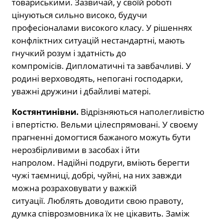
товариськими. Зазвичай, у своїй роботі
цінуються сильно високо, будучи
професіоналами високого класу. У рішеннях
конфліктних ситуацій нестандартні, мають
гнучкий розум і здатність до
компромісів. Дипломатичні та завбачливі. У
родині верховодять, непогані господарки,
уважні дружини і дбайливі матері.
Костянтинівни.
Відрізняються наполегливістю
і впертістю. Вельми цілеспрямовані. У своєму
прагненні домогтися бажаного можуть бути
нерозбірливими в засобах і йти
напролом. Надійні подруги, вміють берегти
чужі таємниці, добрі, чуйні, на них завжди
можна розраховувати у важкій
ситуації. Люблять доводити свою правоту,
думка співрозмовника їх не цікавить. Заміж