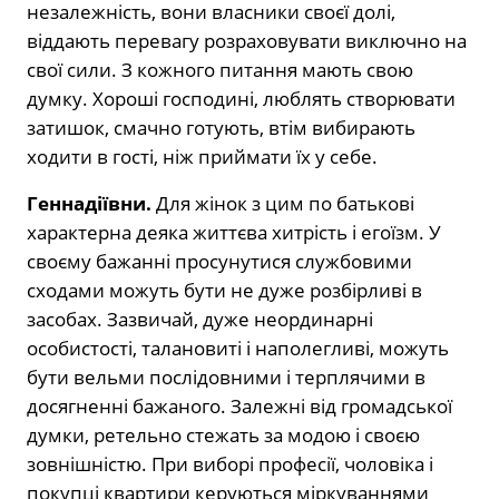
незалежність, вони власники своєї долі,
віддають перевагу розраховувати виключно на
свої сили. З кожного питання мають свою
думку. Хороші господині, люблять створювати
затишок, смачно готують, втім вибирають
ходити в гості, ніж приймати їх у себе.
Геннадіївни.
Для жінок з цим по батькові
характерна деяка життєва хитрість і егоїзм. У
своєму бажанні просунутися службовими
сходами можуть бути не дуже розбірливі в
засобах. Зазвичай, дуже неординарні
особистості, талановиті і наполегливі, можуть
бути вельми послідовними і терплячими в
досягненні бажаного. Залежні від громадської
думки, ретельно стежать за модою і своєю
зовнішністю. При виборі професії, чоловіка і
покупці квартири керуються міркуваннями