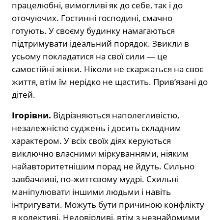
працелюбні, вимогливі як до себе, так і до
оточуючих. Гостинні господині, смачно
готують. У своєму будинку намагаються
підтримувати ідеальний порядок. Звикли в
усьому покладатися на свої сили — це
самостійні жінки. Ніколи не скаржаться на своє
життя, втім їм нерідко не щастить. Прив’язані до
дітей.
Ігорівни.
Відрізняються наполегливістю,
незалежністю суджень і досить складним
характером. У всіх своїх діях керуються
виключно власними міркуваннями, ніяким
найавторитетнішим порад не йдуть. Сильно
завбачливі, по-життєвому мудрі. Схильні
маніпулювати іншими людьми і навіть
інтригувати. Можуть бути причиною конфлікту
в колективі. Недовірливі, втім з незнайомими