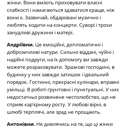
жінки. Вони вміють приховувати власні
слабкості і намагаються здаватися краще, ніж
вони є. Зазвичай, обдаровані музично і
люблять ходити на концерти. Суворі і трохи
занудливі дружини і матері.
Андріївни.
Це емоційні, дипломатичні і
доброзичливі натури. Сильно віддані, чуйні і
надійні подруги, на їх допомогу ви завжди
можете розраховувати. Зразкові господині, в
будинку у них завжди затишок і ідеальний
порядок. Гостинні, прекрасні кулінари, вправні
умільці. В роботі грунтовні і пунктуальні. У них
недостатньо розвинене честолюбство, що не
сприяє кар’єрному росту. У любові вірні, в
шлюбі терплячі, але зрад не прощають.
Антонівни.
Не дивлячись на те, що ці жінки