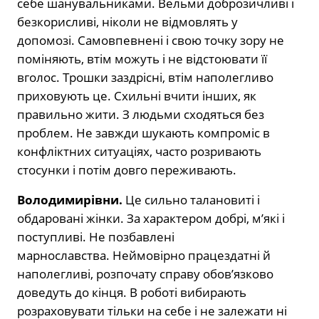
себе шанувальниками. Вельми доброзичливі і
безкорисливі, ніколи не відмовлять у
допомозі. Самовпевнені і свою точку зору не
поміняють, втім можуть і не відстоювати її
вголос. Трошки заздрісні, втім наполегливо
приховують це. Схильні вчити інших, як
правильно жити. З людьми сходяться без
проблем. Не завжди шукають компроміс в
конфліктних ситуаціях, часто розривають
стосунки і потім довго переживають.
Володимирівни.
Це сильно талановиті і
обдаровані жінки. За характером добрі, м’які і
поступливі. Не позбавлені
марнославства. Неймовірно працездатні й
наполегливі, розпочату справу обов’язково
доведуть до кінця. В роботі вибирають
розраховувати тільки на себе і не залежати ні