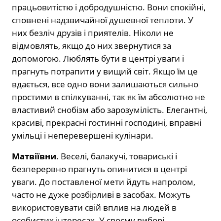
працьовитістю і добродушністю. Вони спокійні,
сповнені надзвичайної душевної теплоти. У
них безліч друзів і приятелів. Ніколи не
відмовлять, якщо до них звернутися за
допомогою. Люблять бути в центрі уваги і
прагнуть потрапити у вищий світ. Якщо їм це
вдається, все одно вони залишаються сильно
простими в спілкуванні, так як їм абсолютно не
властивий снобізм або зарозумілість. Елегантні,
красиві, прекрасні гостинні господині, вправні
умільці і неперевершені кулінари.
Матвіївни
. Веселі, балакучі, товариські і
безперервно прагнуть опинитися в центрі
уваги. До поставленої мети йдуть напролом,
часто не дуже розбірливі в засобах. Можуть
використовувати свій вплив на людей в
особистих інтересах. У своєму виборі