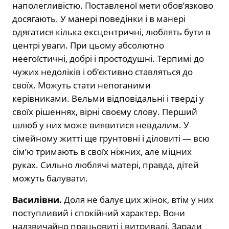
наполегливістю. Поставленої мети обов’язково
досягають. У манері поведінки і в манері
одягатися кілька ексцентричні, люблять бути в
центрі уваги. При цьому абсолютно
неегоїстичні, добрі і простодушні. Терпимі до
чужих недоліків і об’єктивно ставляться до
своїх. Можуть стати непоганими
керівниками. Вельми відповідальні і тверді у
своїх рішеннях, вірні своєму слову. Перший
шлюб у них може виявитися невдалим. У
сімейному житті ще грунтовні і діловиті — всю
сім’ю тримають в своїх ніжних, але міцних
руках. Сильно люблячі матері, правда, дітей
можуть балувати.
Василівни.
Доля не балує цих жінок, втім у них
поступливий і спокійний характер. Вони
надзвичайно працьовиті і витривалі. Заради