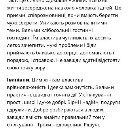
такт. Це сильно «домашні» жінки. Все їхнє
життя зосереджена навколо чоловіка і дітей. Це
приємні співрозмовниці, вони вміють берегти
чужі секрети. Уникають розмов на інтимні
теми. Вельми хлібосольні і гостинні
господині. Їм властива чутливість, їх досить
легко зачепити. Чужі проблеми і біди
приймають близько до серця, допомагають і
порадою, і справою. Не завжди здатні відстояти
свою точку зору.
Іванівни.
Цим жінкам властива
врівноваженість і деяка замкнутість. Вельми
практичні, швидкі і точні в дії. У спілкуванні
прості, щирі і дуже добрі. Вірні і надійні подруги
і дружини. Добре розбираються в людях,
завжди вміють знайти правильний тон у
спілкуванні. Трохи недовірливі. Рішучі,