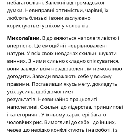
небагатослівні. Залежні від громадської
думки. Невиправні оптимістки, чарівні, їх
люблять близькі і вони заслужено
користуються успіхом у чоловіків.
Миколаївни.
Відрізняються наполегливістю і
впертістю. Це емоційні і неврівноважені
натури. У всіх своїх невдачах схильні шукати
винних. З ними сильно складно спілкуватися,
вони завжди всім незадоволені, їм неможливо
догодити. Завжди вважають себе у всьому
правими. Поставивши якусь мету, докладуть
усіх зусиль, щоб домогтися
результатів. Незвичайно працьовиті і
наполегливі. Схильні до лідерства, принципові
і категоричні. У їхньому характері багато
чоловічих рис. Вимогливі до себе і до інших,
через що нерідко конфліктують і на роботі, і з