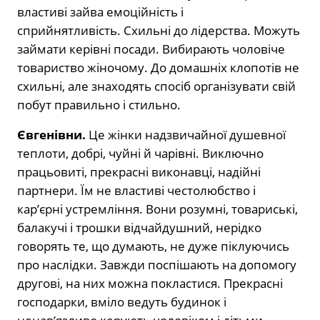
властиві зайва емоційність і
сприйнятливість. Схильні до лідерства. Можуть
займати керівні посади. Вибирають чоловіче
товариство жіночому. До домашніх клопотів не
схильні, але знаходять спосіб організувати свій
побут правильно і стильно.
Євгенівни.
Це жінки надзвичайної душевної
теплоти, добрі, чуйні й чарівні. Виключно
працьовиті, прекрасні виконавці, надійні
партнери. Їм не властиві честолюбство і
кар’єрні устремління. Вони розумні, товариські,
балакучі і трошки відчайдушний, нерідко
говорять те, що думають, не дуже піклуючись
про наслідки. Завжди поспішають на допомогу
другові, на них можна покластися. Прекрасні
господарки, вміло ведуть будинок і