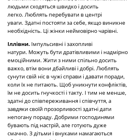
людьми сходяться швидко і досить
легко. Люблять перебувати в центрі
уваги. Здатні постояти за себе, якщо виникне
необхідність. Ці жінки неймовірно чарівні.
Іллівни.
Імпульсивні і захопливі
натури. Можуть бути дратівливими і надмірно
емоційними. Жити з ними спільно досить
важко, втім вони дбайливі і добрі. Люблять
сунути свій ніс в чужі справи і давати поради,
коли їх не питають. Щоб уникнути конфліктів,
їм не досить гнучкості і такту. І тим не менше,
здатні до співпереживання і співчуття, а
завдяки своїй прозорливості здатні дати
непогану пораду. Добрими господинями
бувають під настрій, але готують дуже
смачно. З дітьми і внуками намагаються