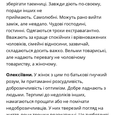
зберігати таємниці. Завжди діють по-своєму,
поради інших не
приймають. Самолюбні. Можуть рано вийти
заміж, але невдало. Чудові господині,
гостинні. Одягаються трохи екстравагантно.
Вважають за краще спокійних і врівноважених
чоловіків, сімейні відносини, зазвичай,
складаються досить важко. Вельми товариські,
але надають перевагу не чоловічому
товариству, а жіночому.
Олексіївни.
У жінок з цим по батькові гнучкий
розум, їм притаманні розсудливість,
доброзичливість і оптимізм. Добре ладнають з
людьми. Терпимі до недоліків інших,
намагаються прощати або не помічати
недоброзичливців. У них тверезий погляд на
життя, вони трошки прагматичні. Це турботливі