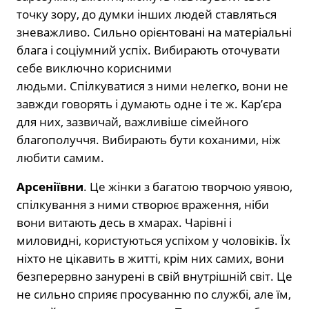
точку зору, до думки інших людей ставляться
зневажливо. Сильно орієнтовані на матеріальні
блага і соціумний успіх. Вибирають оточувати
себе виключно корисними
людьми. Спілкуватися з ними нелегко, вони не
завжди говорять і думають одне і те ж. Кар’єра
для них, зазвичай, важливіше сімейного
благополуччя. Вибирають бути коханими, ніж
любити самим.
Арсеніївни
. Це жінки з багатою творчою уявою,
спілкування з ними створює враження, ніби
вони витають десь в хмарах. Чарівні і
миловидні, користуються успіхом у чоловіків. Їх
ніхто не цікавить в житті, крім них самих, вони
безперервно занурені в свій внутрішній світ. Це
не сильно сприяє просуванню по службі, але їм,