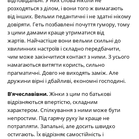
відповідальні. У них слова ніколи не
розходяться з ділом, і вони того ж вимагають
від інших. Вельми педантичні і не здатні нікому
довіряти. Геть позбавлені почуття гумору, тому
з цими дамами краще утриматися від
жартів. Найчастіше вони вельми схильні до
хвилинних настроїв і складно передбачити,
чим може закінчитися контакт з ними. З усього
намагаються витягти користь, сильно
прагматичні. Довго не виходять заміж. Але
дружини вірні і дбайливі, економні господині.
В’ячеславівни.
Жінки з цим по батькові
відрізняються впертістю, складним
характером. Спілкування з ними може бути
непростим. Під гарячу руку їм краще не
потрапляти. Запальні, але досить швидко
остигають. Їх відрізняє самостійність і