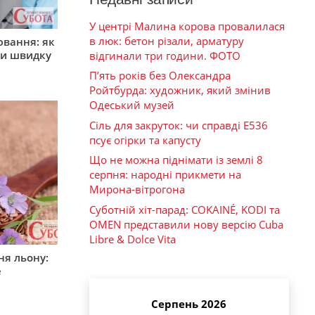
У центрі Малина корова провалилася
в люк: бетон різали, арматуру
ювання: як
ти швидку
відгинали три години. ФОТО
П’ять років без Олександра
Ройтбурда: художник, який змінив
Одеський музей
Сіль для закруток: чи справді Е536
псує огірки та капусту
Що не можна піднімати із землі 8
серпня: народні прикмети на
Мирона-вітрогона
Суботній хіт-парад: COKAINÉ, KODI та
OMEN представили нову версію Cuba
Libre & Dolce Vita
ня льону:
е
Серпень 2026