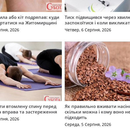
ила або кіт подряпав: куди
Тиск підвищився через хвил
ертатися на Житомирщині
заспокоїтися і коли виклика
рпня, 2026
Четвер, 6 Серпня, 2026
ти втомлену спину перед
Як правильно вживати насін
а вправа та застереження
скільки можна і кому воно н
підходить
рпня, 2026
Середа, 5 Серпня, 2026