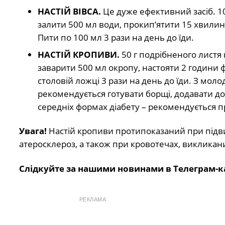
НАСТІЙ ВІВСА.
Це дуже ефективний засіб. 10
залити 500 мл води, прокип’ятити 15 хвилин 
Пити по 100 мл 3 рази на день до їди.
НАСТІЙ КРОПИВИ.
50 г подрібненого листя
заварити 500 мл окропу, настояти 2 години 
столовій ложці 3 рази на день до їди. З мол
рекомендується готувати борщі, додавати до
середніх формах діабету – рекомендується 
Увага!
Настій кропиви протипоказаний при підви
атеросклероз, а також при кровотечах, викликани
Слідкуйте за нашими новинами в Телеграм-к
РЕКЛАМА