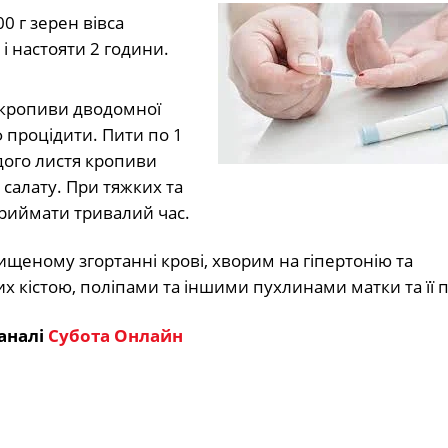
0 г зерен вівса
і настояти 2 години.
 кропиви дводомної
ф процідити. Пити по 1
одого листя кропиви
 салату. При тяжких та
приймати тривалий час.
щеному згортанні крові, хворим на гіпертонію та
х кістою, поліпами та іншими пухлинами матки та її п
аналі
Субота Онлайн