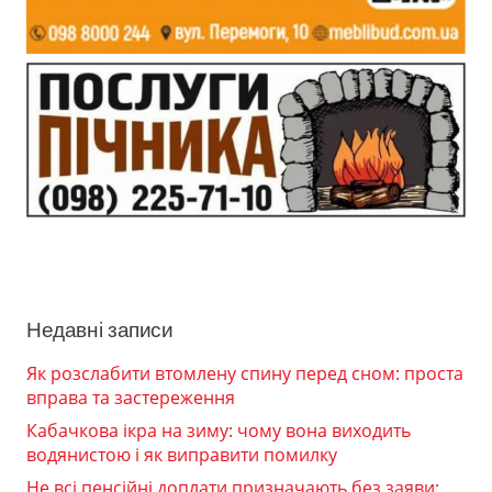
Недавні записи
Як розслабити втомлену спину перед сном: проста
вправа та застереження
Кабачкова ікра на зиму: чому вона виходить
водянистою і як виправити помилку
Не всі пенсійні доплати призначають без заяви: