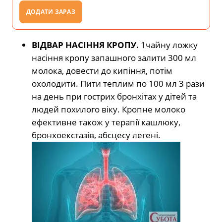
ДОДАТИ ЗАРАЗ
ВІДВАР НАСІННЯ КРОПУ.
1чайну ложку
насіння кропу запашного залити 300 мл
молока, довести до кипіння, потім
охолодити. Пити теплим по 100 мл 3 рази
на день при гострих бронхітах у дітей та
людей похилого віку. Кропне молоко
ефективне також у терапії кашлюку,
бронхоекстазів, абсцесу легені.