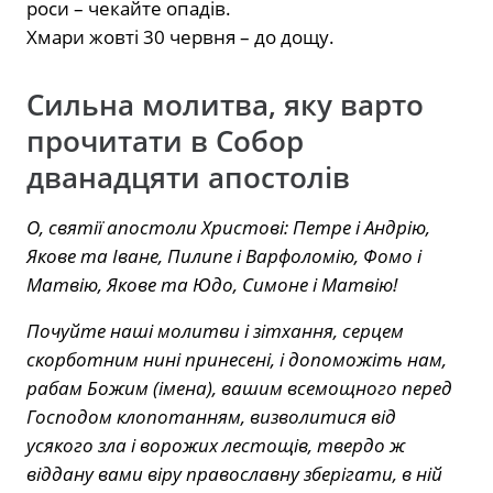
роси – чекайте опадів.
Хмари жовті 30 червня – до дощу.
Сильна молитва, яку варто
прочитати в Собор
дванадцяти апостолів
О, святії апостоли Христові: Петре і Андрію,
Якове та Іване, Пилипе і Варфоломію, Фомо і
Матвію, Якове та Юдо, Симоне і Матвію!
Почуйте наші молитви і зітхання, серцем
скорботним нині принесені, і допоможіть нам,
рабам Божим (імена), вашим всемощного перед
Господом клопотанням, визволитися від
усякого зла і ворожих лестощів, твердо ж
віддану вами віру православну зберігати, в ній