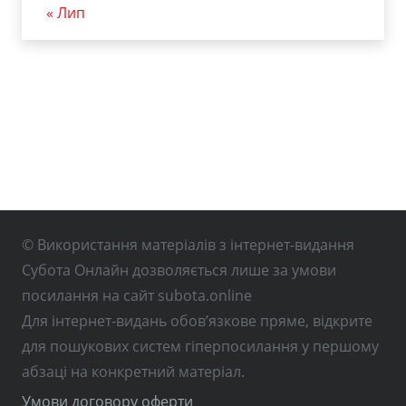
« Лип
© Використання матеріалів з інтернет-видання
Субота Онлайн дозволяється лише за умови
посилання на сайт subota.online
Для інтернет-видань обов’язкове пряме, відкрите
для пошукових систем гіперпосилання у першому
абзаці на конкретний матеріал.
Умови договору оферти