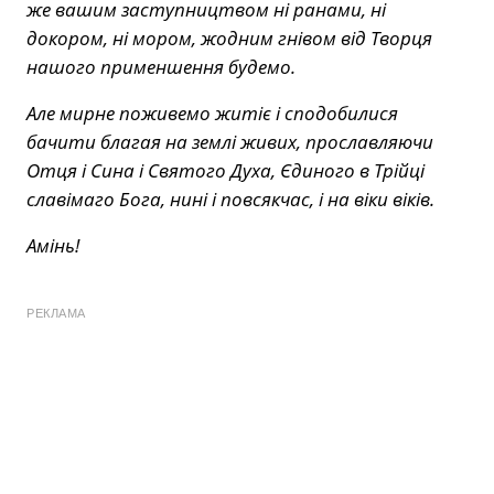
же вашим заступництвом ні paнами, ні
докором, ні мopом, жодним гнiвом від Творця
нашого применшення будемо.
Але мирне поживемо житіє і сподобилися
бачити благая на землі живих, прославляючи
Отця і Сина і Святого Духа, Єдиного в Трійці
славімаго Бога, нині і повсякчас, і на віки віків.
Амінь!
РЕКЛАМА