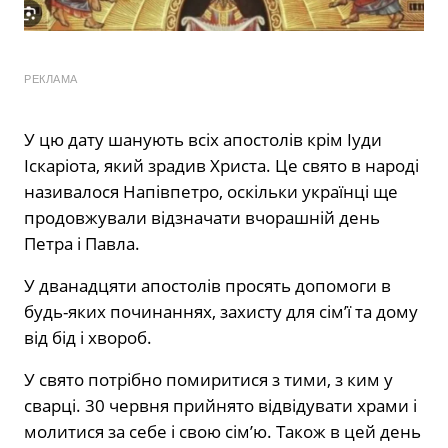
РЕКЛАМА
У цю дату шанують всіх апостолів крім Іуди
Іскаріота, який зрадив Христа. Це свято в народі
називалося Напівпетро, оскільки українці ще
продовжували відзначати вчорашній день
Петра і Павла.
У дванадцяти апостолів просять допомоги в
будь-яких починаннях, захисту для сім’ї та дому
від бід і хвороб.
У свято потрібно помиритися з тими, з ким у
сварці. 30 червня прийнято відвідувати храми і
молитися за себе і свою сім’ю. Також в цей день