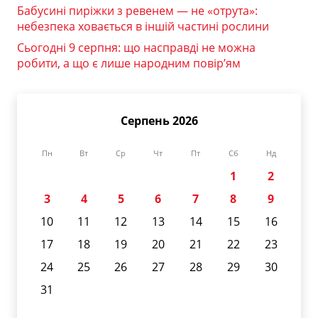
Бабусині пиріжки з ревенем — не «отрута»:
небезпека ховається в іншій частині рослини
Сьогодні 9 серпня: що насправді не можна
робити, а що є лише народним повір’ям
Серпень 2026
Пн
Вт
Ср
Чт
Пт
Сб
Нд
1
2
3
4
5
6
7
8
9
10
11
12
13
14
15
16
17
18
19
20
21
22
23
24
25
26
27
28
29
30
31