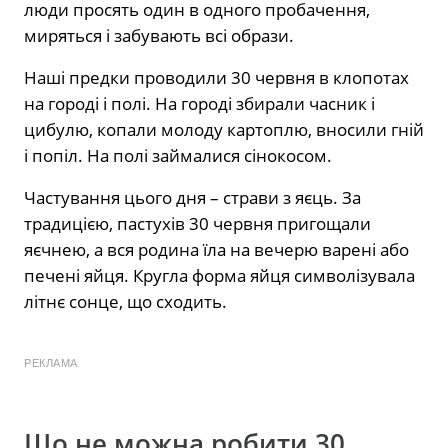
люди просять один в одного пробачення,
миряться і забувають всі образи.
Наші предки проводили 30 червня в клопотах
на городі і полі. На городі збирали часник і
цибулю, копали молоду картоплю, вносили гній
і попіл. На полі займалися сінокосом.
Частування цього дня – страви з яєць. За
традицією, пастухів 30 червня пригощали
яєчнею, а вся родина їла на вечерю варені або
печені яйця. Кругла форма яйця символізувала
літнє сонце, що сходить.
РЕКЛАМА
Що не можна робити 30