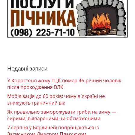
Недавні записи
У Коростенському ТЦК помер 46-річний чоловік
після проходження ВЛК
Мобілізація до 60 років: чому в Україні не
знижують граничний вік
Як правильно заморожувати гриби на зиму —
сирими, відвареними чи обсмаженими
7 серпня у Бердичеві попрощаються із
Захисником Дмитром Плаксюком