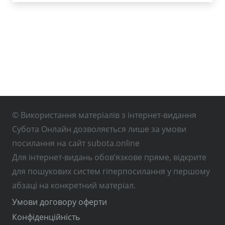
© Використання матеріалів з інтернет-видання
Субота Онлайн дозволяється лише за умови
посилання на сайт subota.online
Для інтернет-видань обов’язкове пряме, відкрите
для пошукових систем гіперпосилання у першому
абзаці на конкретний матеріал.
Умови договору оферти
Конфіденційність