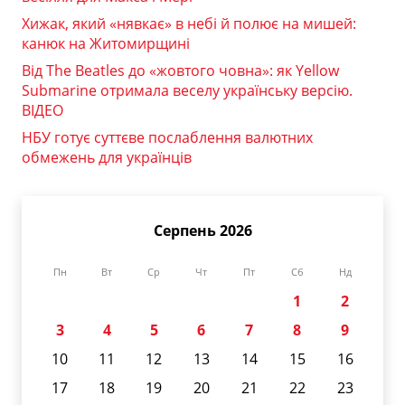
Хижак, який «нявкає» в небі й полює на мишей:
канюк на Житомирщині
Від The Beatles до «жовтого човна»: як Yellow
Submarine отримала веселу українську версію.
ВІДЕО
НБУ готує суттєве послаблення валютних
обмежень для українців
Серпень 2026
Пн
Вт
Ср
Чт
Пт
Сб
Нд
1
2
3
4
5
6
7
8
9
10
11
12
13
14
15
16
17
18
19
20
21
22
23