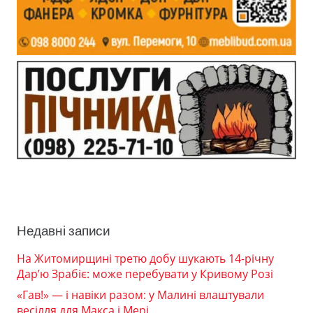
Недавні записи
На Житомирщині третю добу шукають 14-річну
Дар’ю Зрабіє: може перебувати у Кривому Розі
«Гав!» — і навіки разом: у Малині влаштували
весілля для Макса і Мері