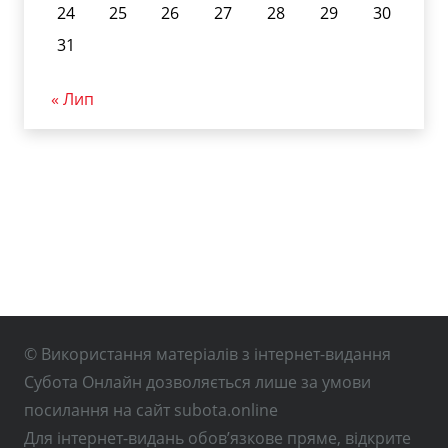
24
25
26
27
28
29
30
31
« Лип
© Використання матеріалів з інтернет-видання
Субота Онлайн дозволяється лише за умови
посилання на сайт subota.online
Для інтернет-видань обов’язкове пряме, відкрите