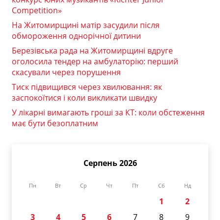
Competition»
На Житомирщині матір засудили після
обмороження однорічної дитини
Березівська рада на Житомирщині вдруге
оголосила тендер на амбулаторію: перший
скасували через порушення
Тиск підвищився через хвилювання: як
заспокоїтися і коли викликати швидку
У лікарні вимагають гроші за КТ: коли обстеження
має бути безоплатним
Серпень 2026
Пн
Вт
Ср
Чт
Пт
Сб
Нд
1
2
3
4
5
6
7
8
9