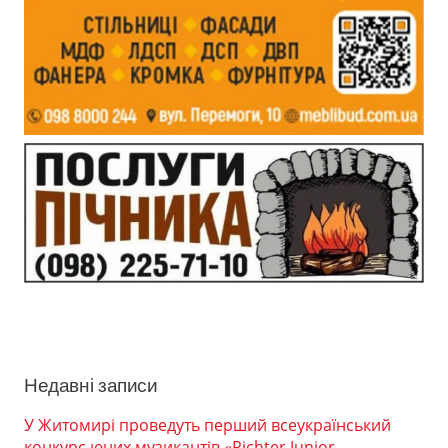
Недавні записи
У Житомирі проведуть перший всеукраїнський
конкурс юних музикантів «Richter Junior