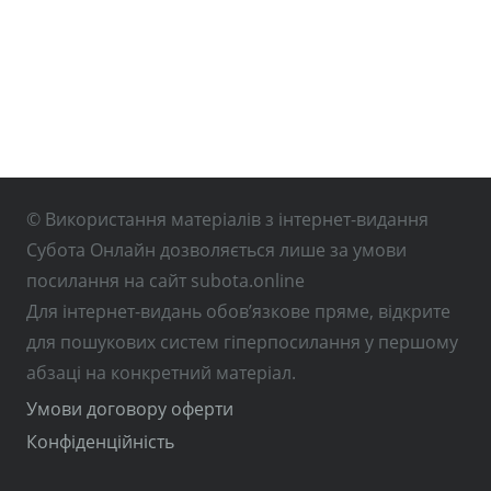
© Використання матеріалів з інтернет-видання
Субота Онлайн дозволяється лише за умови
посилання на сайт subota.online
Для інтернет-видань обов’язкове пряме, відкрите
для пошукових систем гіперпосилання у першому
абзаці на конкретний матеріал.
Умови договору оферти
Конфіденційність