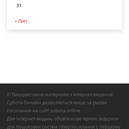
31
« Лип
© Використання матеріалів з інтернет-видання
Субота Онлайн дозволяється лише за умови
посилання на сайт subota.online
Для інтернет-видань обов’язкове пряме, відкрите
для пошукових систем гіперпосилання у першому