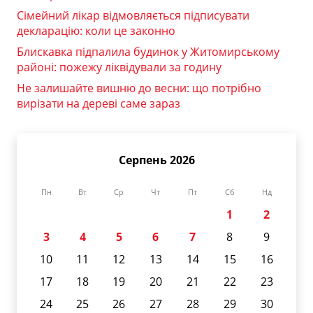
Сімейний лікар відмовляється підписувати
декларацію: коли це законно
Блискавка підпалила будинок у Житомирському
районі: пожежу ліквідували за годину
Не залишайте вишню до весни: що потрібно
вирізати на дереві саме зараз
Серпень 2026
Пн
Вт
Ср
Чт
Пт
Сб
Нд
1
2
3
4
5
6
7
8
9
10
11
12
13
14
15
16
17
18
19
20
21
22
23
24
25
26
27
28
29
30