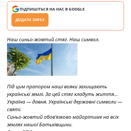
ПІДПИШІТЬСЯ НА НАС В GOOGLE
ДОДАТИ ЗАРАЗ
Наш синьо-жовтий стяг. Наш символ.
Під цим прапором наші вояки захищають
українські землі. За цей стяг кладуть життя…
Україна — давня. Українські державні символи —
святі.
Синьо-жовтий обов’язково майорітиме на всіх
землях нашої Батьківщини.