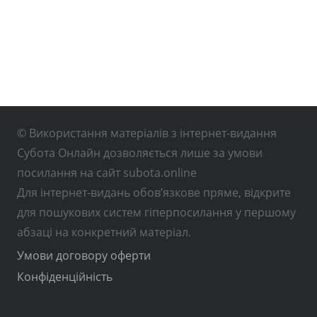
© Використання матеріалів з інтернет-видання
Субота Онлайн дозволяється лише за умови
посилання на сайт subota.online
Для інтернет-видань обов’язкове пряме, відкрите
для пошукових систем гіперпосилання у першому
абзаці на конкретний матеріал.
Умови договору оферти
Конфіденційність