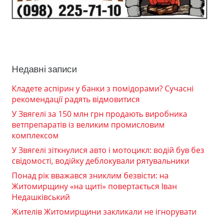
Недавні записи
Кладете аспірин у банки з помідорами? Сучасні
рекомендації радять відмовитися
У Звягелі за 150 млн грн продають виробника
ветпрепаратів із великим промисловим
комплексом
У Звягелі зіткнулися авто і мотоцикл: водій був без
свідомості, водійку деблокували рятувальники
Понад рік вважався зниклим безвісти: на
Житомирщину «на щиті» повертається Іван
Недашківський
Жителів Житомирщини закликали не ігнорувати