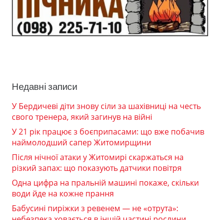
Недавні записи
У Бердичеві діти знову сіли за шахівниці на честь
свого тренера, який загинув на війні
У 21 рік працює з боєприпасами: що вже побачив
наймолодший сапер Житомирщини
Після нічної атаки у Житомирі скаржаться на
різкий запах: що показують датчики повітря
Одна цифра на пральній машині покаже, скільки
води йде на кожне прання
Бабусині пиріжки з ревенем — не «отрута»:
небезпека ховається в іншій частині рослини