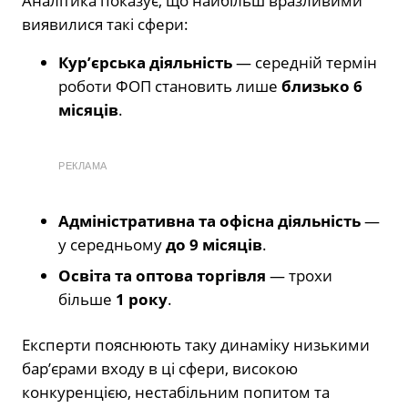
Аналітика показує, що найбільш вразливими
виявилися такі сфери:
Кур’єрська діяльність
— середній термін
роботи ФОП становить лише
близько 6
місяців
.
РЕКЛАМА
Адміністративна та офісна діяльність
—
у середньому
до 9 місяців
.
Освіта та оптова торгівля
— трохи
більше
1 року
.
Експерти пояснюють таку динаміку низькими
бар’єрами входу в ці сфери, високою
конкуренцією, нестабільним попитом та