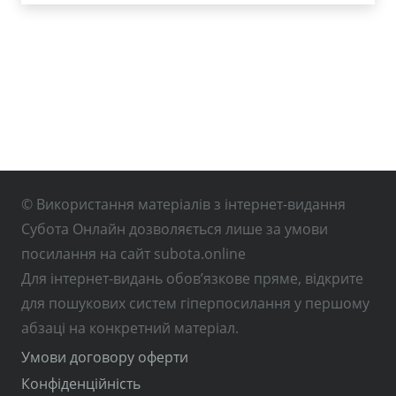
© Використання матеріалів з інтернет-видання
Субота Онлайн дозволяється лише за умови
посилання на сайт subota.online
Для інтернет-видань обов’язкове пряме, відкрите
для пошукових систем гіперпосилання у першому
абзаці на конкретний матеріал.
Умови договору оферти
Конфіденційність