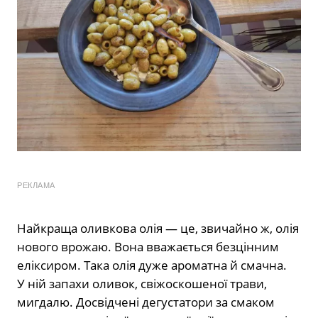
РЕКЛАМА
Найкраща оливкова олія — це, звичайно ж, олія
нового врожаю. Вона вважається безцінним
еліксиром. Така олія дуже ароматна й смачна.
У ній запахи оливок, свіжоскошеної трави,
мигдалю. Досвідчені дегустатори за смаком