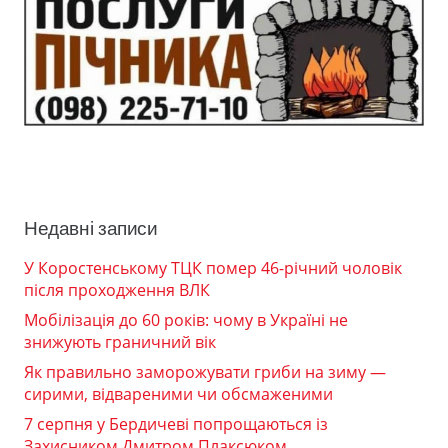
Недавні записи
У Коростенському ТЦК помер 46-річний чоловік
після проходження ВЛК
Мобілізація до 60 років: чому в Україні не
знижують граничний вік
Як правильно заморожувати гриби на зиму —
сирими, відвареними чи обсмаженими
7 серпня у Бердичеві попрощаються із
Захисником Дмитром Плаксюком