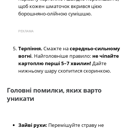
щоб кожен шматочок вкрився цією
борошняно-олійною сумішшю.
РЕКЛАМА
Терпіння.
Смажте на
середньо-сильному
вогні
. Найголовніше правило:
не чіпайте
картоплю перші 5–7 хвилин!
Дайте
нижньому шару схопитися скоринкою.
Головні помилки, яких варто
уникати
Зайві рухи:
Перемішуйте страву не