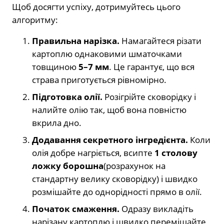
Щоб досягти успіху, дотримуйтесь цього
алгоритму:
Правильна нарізка.
Намагайтеся різати
картоплю однаковими шматочками
товщиною
5–7 мм
. Це гарантує, що вся
страва приготується рівномірно.
Підготовка олії.
Розігрійте сковорідку і
налийте олію так, щоб вона повністю
вкрила дно.
Додавання секретного інгредієнта.
Коли
олія добре нагріється, всипте
1 столову
ложку борошна
(розрахунок на
стандартну велику сковорідку) і швидко
розмішайте до однорідності прямо в олії.
Початок смаження.
Одразу викладіть
нарізану картоплю і швидко перемішайте,