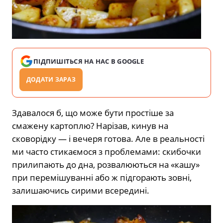
ПІДПИШІТЬСЯ НА НАС В GOOGLE
ДОДАТИ ЗАРАЗ
Здавалося б, що може бути простіше за
смажену картоплю? Нарізав, кинув на
сковорідку — і вечеря готова. Але в реальності
ми часто стикаємося з проблемами: скибочки
прилипають до дна, розвалюються на «кашу»
при перемішуванні або ж підгорають зовні,
залишаючись сирими всередині.