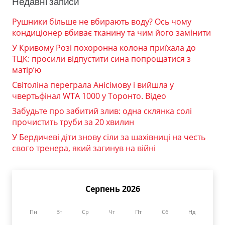
Недавні записи
Рушники більше не вбирають воду? Ось чому
кондиціонер вбиває тканину та чим його замінити
У Кривому Розі похоронна колона приїхала до
ТЦК: просили відпустити сина попрощатися з
матір’ю
Світоліна переграла Анісімову і вийшла у
чвертьфінал WTA 1000 у Торонто. Відео
Забудьте про забитий злив: одна склянка солі
прочистить труби за 20 хвилин
У Бердичеві діти знову сіли за шахівниці на честь
свого тренера, який загинув на війні
Серпень 2026
Пн
Вт
Ср
Чт
Пт
Сб
Нд