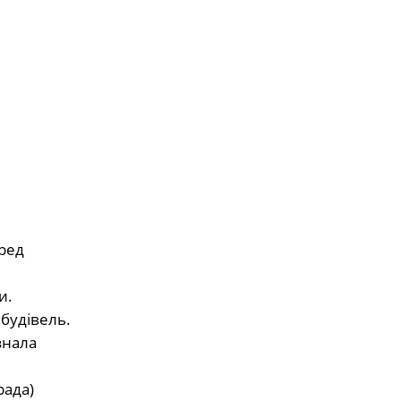
еред
и.
 будівель.
знала
рада)