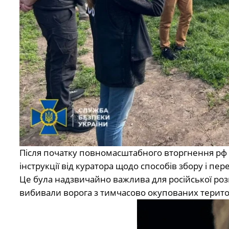
Після початку повномасштабного вторгнення рф 
інструкції від куратора щодо способів збору і пер
Це була надзвичайно важлива для російської розв
вибивали ворога з тимчасово окупованих терито