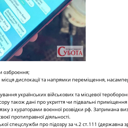
и озброєння;
я, місця дислокації та напрямки переміщення, насамп
ування українських військових та місцевої тероборон
есору також дані про укриття чи підвальні приміщення
язку з кураторами воєнної розвідки рф. Затримана ви
своєї протиправної діяльності.
кої спецслужби про підозру за ч.2 ст.111 (державна з