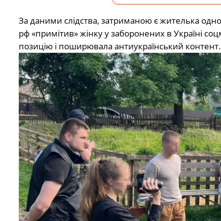
За даними слідства, затриманою є жителька одного
рф «примітив» жінку у заборонених в Україні со
позицію і поширювала антиукраїнський контент. 