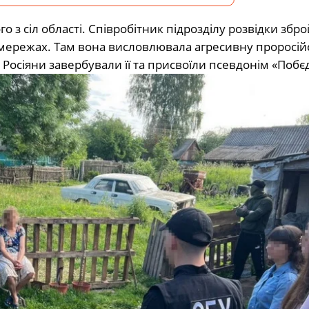
 з сіл області. Співробітник підрозділу розвідки збр
цмережах. Там вона висловлювала агресивну проросій
Росіяни завербували її та присвоїли псевдонім «Побєд