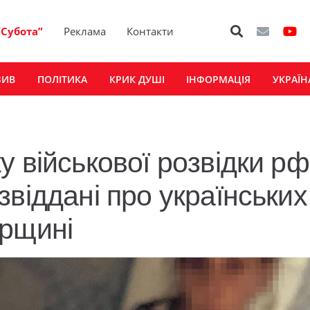
“Субота”
Реклама
Контакти
ЗИВ
ПОЛІТИКА
КРИК ДУШІ
ІНФОРМАЦІЯ
УКРАЇН
 військової розвідки рф
віддані про українських
ирщині