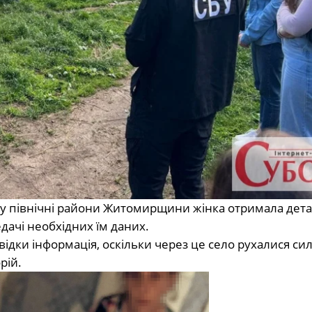
у північні райони Житомирщини жінка отримала дета
едачі необхідних їм даних.
ідки інформація, оскільки через це село рухалися сил
рій.