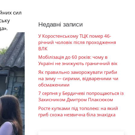
ойних сил
ську
Недавні записи
а».
У Коростенському ТЦК помер 46-
річний чоловік після проходження
ВЛК
Мобілізація до 60 років: чому в
Україні не знижують граничний вік
Як правильно заморожувати гриби
на зиму — сирими, відвареними чи
обсмаженими
7 серпня у Бердичеві попрощаються із
Захисником Дмитром Плаксюком
Росте купками під тополею: на який
гриб схожа незвична біла знахідка