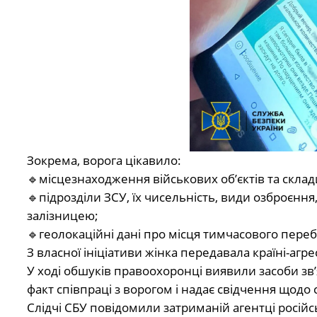
Зокрема, ворога цікавило:
🔹місцезнаходження військових об’єктів та склад
🔹підрозділи ЗСУ, їх чисельність, види озброєнн
залізницею;
🔹геолокаційні дані про місця тимчасового переб
З власної ініціативи жінка передавала країні-агр
У ході обшуків правоохоронці виявили засоби зв’
факт співпраці з ворогом і надає свідчення щодо 
Слідчі СБУ повідомили затриманій агентці російсь