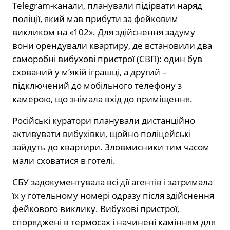
Telegram-канали, планували підірвати наряд
поліції, який мав прибути за фейковим
викликом на «102». Для здійснення задуму
вони орендували квартиру, де встановили два
саморобні вибухові пристрої (СВП): один був
схований у м’якій іграшці, а другий –
підключений до мобільного телефону з
камерою, що знімала вхід до приміщення.
Російські куратори планували дистанційно
активувати вибухівки, щойно поліцейські
зайдуть до квартири. Зловмисники тим часом
мали сховатися в готелі.
СБУ задокументувала всі дії агентів і затримала
їх у готельному номері одразу після здійснення
фейкового виклику. Вибухові пристрої,
споряджені в термосах і начинені камінням для