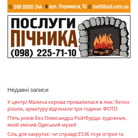
Недавні записи
У центрі Малина корова провалилася в люк: бетон
різали, арматуру відгинали три години. ФОТО
П’ять років без Олександра Ройтбурда: художник,
який змінив Одеський музей
Сіль для закруток: чи справді Е536 псує огірки та