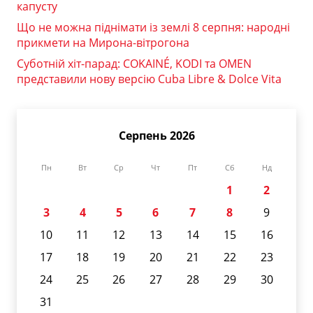
капусту
Що не можна піднімати із землі 8 серпня: народні
прикмети на Мирона-вітрогона
Суботній хіт-парад: COKAINÉ, KODI та OMEN
представили нову версію Cuba Libre & Dolce Vita
Серпень 2026
Пн
Вт
Ср
Чт
Пт
Сб
Нд
1
2
3
4
5
6
7
8
9
10
11
12
13
14
15
16
17
18
19
20
21
22
23
24
25
26
27
28
29
30
31