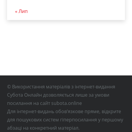
« Лип
© Використання матеріалів з інтернет-видання
Субота Онлайн дозволяється лише за умови
посилання на сайт subota.online
Для інтернет-видань обов’язкове пряме, відкрите
для пошукових систем гіперпосилання у першому
абзаці на конкретний матеріал.