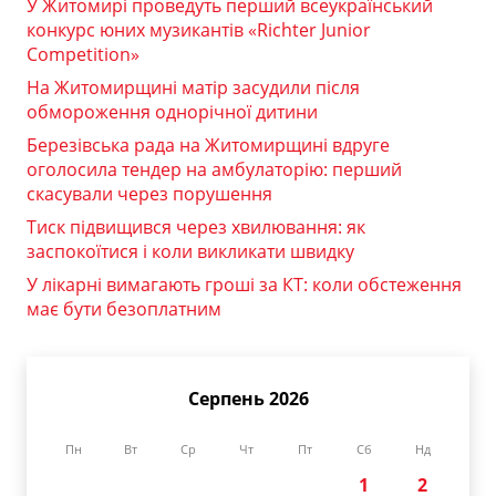
У Житомирі проведуть перший всеукраїнський
конкурс юних музикантів «Richter Junior
Competition»
На Житомирщині матір засудили після
обмороження однорічної дитини
Березівська рада на Житомирщині вдруге
оголосила тендер на амбулаторію: перший
скасували через порушення
Тиск підвищився через хвилювання: як
заспокоїтися і коли викликати швидку
У лікарні вимагають гроші за КТ: коли обстеження
має бути безоплатним
Серпень 2026
Пн
Вт
Ср
Чт
Пт
Сб
Нд
1
2