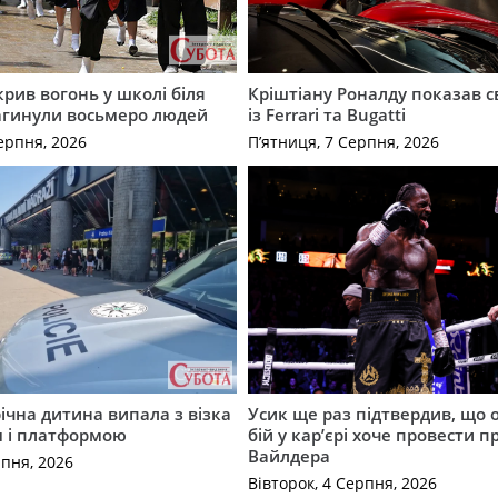
крив вогонь у школі біля
Кріштіану Роналду показав с
агинули восьмеро людей
із Ferrari та Bugatti
ерпня, 2026
П’ятниця, 7 Серпня, 2026
річна дитина випала з візка
Усик ще раз підтвердив, що 
м і платформою
бій у кар’єрі хоче провести п
Вайлдера
рпня, 2026
Вівторок, 4 Серпня, 2026