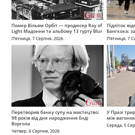
Помер Вільям Орбіт — продюсер Ray of
Підліток від
Light Мадонни та альбому 13 гурту Blur
Бангкока: з
П’ятниця, 7 Серпня, 2026
П’ятниця, 7 С
Перетворив банку супу на мистецтво:
У Празі три
98 років від дня народження Енді
між вагоно
Воргола
Середа, 5 Се
Четвер, 6 Серпня, 2026