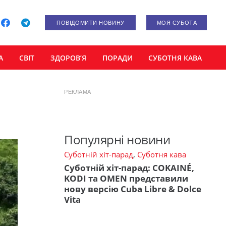
ПОВІДОМИТИ НОВИНУ
МОЯ СУБОТА
А
СВІТ
ЗДОРОВ’Я
ПОРАДИ
СУБОТНЯ КАВА
РЕКЛАМА
Популярні новини
Суботній хіт-парад
,
Суботня кава
Суботній хіт-парад: COKAINÉ,
KODI та OMEN представили
нову версію Cuba Libre & Dolce
Vita