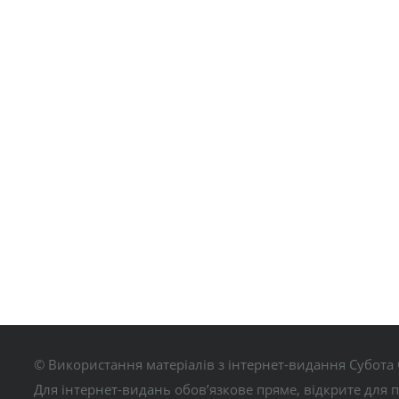
© Використання матеріалів з інтернет-видання Субота 
Для інтернет-видань обов’язкове пряме, відкрите для 