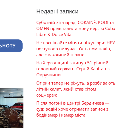
Недавні записи
Суботній хіт-парад: COKAINÉ, KODI та
OMEN представили нову версію Cuba
Libre & Dolce Vita
Не поспішайте міняти ці купюри: НБУ
ЬНОТУ
поступово вилучає п’ять номіналів,
але є важливий нюанс
На Херсонщині загинув 51-річний
головний сержант Сергій Капітан з
Овруччини
Огірки тепер не ріжуть, а розбивають:
літній салат, який став хітом
соцмереж
Після погоні в центрі Бердичева —
суд: водій хоче отримати записи з
бодікамер і камер міста