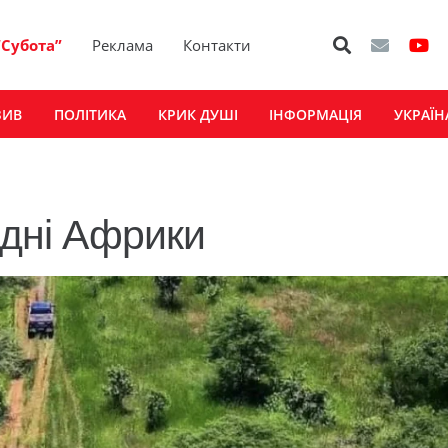
“Субота”
Реклама
Контакти
ЗИВ
ПОЛІТИКА
КРИК ДУШІ
ІНФОРМАЦІЯ
УКРАЇН
вдні Африки