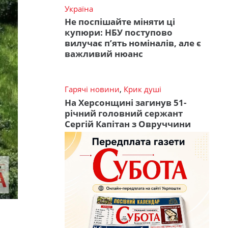
Україна
Не поспішайте міняти ці
купюри: НБУ поступово
вилучає п’ять номіналів, але є
важливий нюанс
Гарячі новини
,
Крик душі
На Херсонщині загинув 51-
річний головний сержант
Сергій Капітан з Овруччини