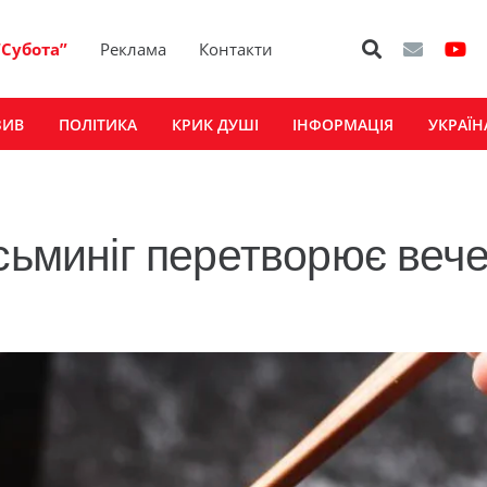
“Субота”
Реклама
Контакти
ЗИВ
ПОЛІТИКА
КРИК ДУШІ
ІНФОРМАЦІЯ
УКРАЇН
осьминіг перетворює веч