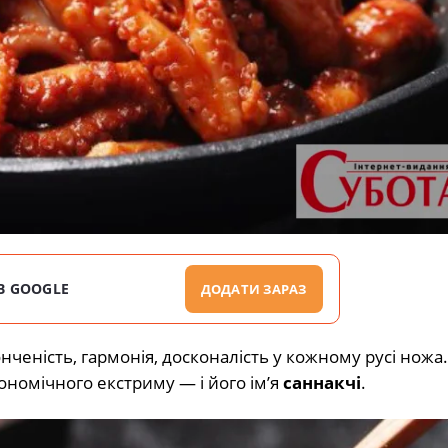
В GOOGLE
ДОДАТИ ЗАРАЗ
ченість, гармонія, досконалість у кожному русі ножа.
рономічного екстриму — і його ім’я
саннакчі
.