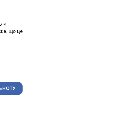
для
же, що це
ЬНОТУ