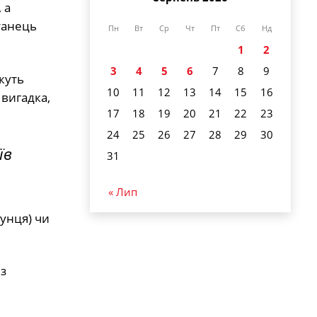
 а
танець
Пн
Вт
Ср
Чт
Пт
Сб
Нд
1
2
3
4
5
6
7
8
9
жуть
10
11
12
13
14
15
16
вигадка,
17
18
19
20
21
22
23
24
25
26
27
28
29
30
їв
31
« Лип
унця) чи
 з