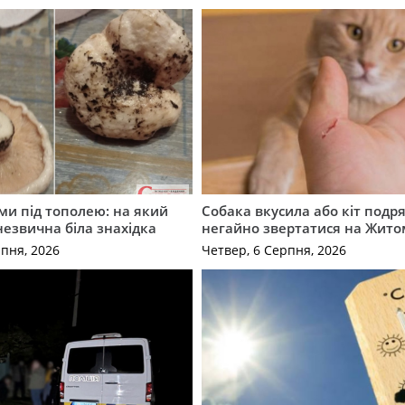
ми під тополею: на який
Собака вкусила або кіт подр
незвична біла знахідка
негайно звертатися на Жит
рпня, 2026
Четвер, 6 Серпня, 2026