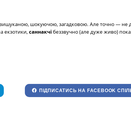
 вишуканою, шокуючою, загадковою. Але точно — не 
а екзотики,
саннакчі
беззвучно (але дуже живо) пока
ПІДПИСАТИСЬ НА FACEBOOK СПІЛ