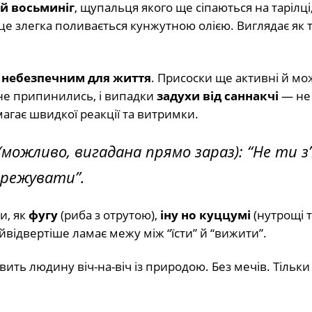
й восьминіг
, щупальця якого ще сіпаються на тарілці,
е злегка поливається кунжутною олією. Виглядає як 
и
небезпечним для життя
. Присоски ще активні й мо
 не припинились, і випадки
задухи від саннакчі
— не 
магає швидкої реакції та витримки.
можливо, вигадана прямо зараз): “Не ти з’
ережувати”.
и, як
фугу
(риба з отрутою),
іну но куццумі
(нутрощі т
айвідвертіше ламає межу між “їсти” й “вижити”.
авить людину віч-на-віч із природою. Без мечів. Тільки