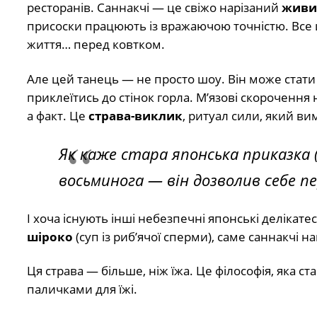
ресторанів. Саннакчі — це свіжо нарізаний
живи
присоски працюють із вражаючою точністю. Все ц
життя… перед ковтком.
Але цей танець — не просто шоу. Він може стат
приклеїтись до стінок горла. М’язові скорочення
а факт. Це
страва-виклик
, ритуал сили, який ви
Як каже стара японська приказка (
восьминога — він дозволив себе п
І хоча існують інші небезпечні японські делікатес
шіроко
(суп із риб’ячої сперми), саме саннакчі н
Ця страва — більше, ніж їжа. Це філософія, яка ст
паличками для їжі.