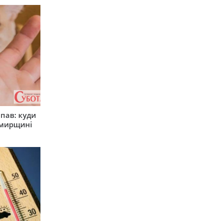
япав: куди
омирщині