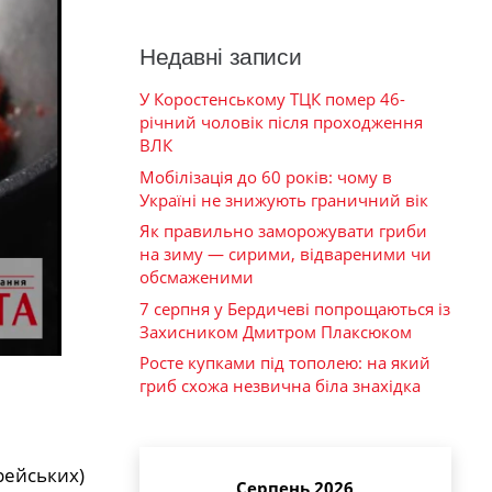
Недавні записи
У Коростенському ТЦК помер 46-
річний чоловік після проходження
ВЛК
Мобілізація до 60 років: чому в
Україні не знижують граничний вік
Як правильно заморожувати гриби
на зиму — сирими, відвареними чи
обсмаженими
7 серпня у Бердичеві попрощаються із
Захисником Дмитром Плаксюком
Росте купками під тополею: на який
гриб схожа незвична біла знахідка
рейських)
Серпень 2026