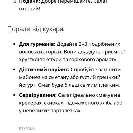
Подача:
Добре перемішайте. Салат
готовий!
Поради від кухаря:
Для гурманів:
Додайте 2–3 подрібнених
волоських горіхи. Вони додадуть приємної
хрусткої текстури та горіхового аромату.
Дієтичний варіант:
Спробуйте замінити
майонез на сметану або густий грецький
йогурт. Смак буде більш свіжим і легким.
Сервірування:
Салат ідеально смакує на
крекерах, скибках підсмаженого хліба або
у невеликих тарталетках.
РЕКЛАМА