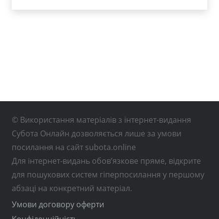
© Використання матеріалів з інтернет-видання
Субота Онлайн дозволяється лише за умови
посилання на сайт subota.online
Для інтернет-видань обов’язкове пряме, відкрите
для пошукових систем гіперпосилання у першому
абзаці на конкретний матеріал.
Умови договору оферти