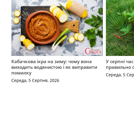
Кабачкова ікра на зиму: чому вона
У серпні ча
виходить водянистою і як виправити
правильно 
помилку
Середа, 5 Се
Середа, 5 Серпня, 2026