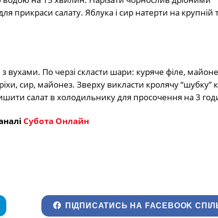
 прикраси салату. Яблука і сир натерти на крупній т
з вухами. По черзі скласти шари: куряче філе, майоне
ріхи, сир, майонез. Зверху викласти кролячу “шубку”
Залишити салат в холодильнику для просочення на 3 год
аналі
Субота Онлайн
ПІДПИСАТИСЬ НА FACEBOOK СПІЛ