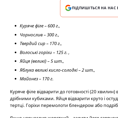
ПІДПИШІТЬСЯ НА НАС 
Куряче філе – 600 г.,
Чорнослив – 300 г.,
Твердий сир – 170 г.,
Волоські горіхи – 125 г. ,
Яйця (великі) – 5 шт.,
Яблука великі кисло-солодкі – 2 шт.,
Майонез – 170 г.
Куряче філе відварити до готовності (20 хвилин) 
дрібними кубиками. Яйця відварити круто і остуд
тертці. Горіхи перемолоти блендером або подріб
Якщо чорнослив жорсткий – залити його гарячою