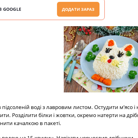
В GOOGLE
ДОДАТИ ЗАРАЗ
в підсоленій воді з лавровим листом. Остудити м’ясо і 
ити. Розділити білки і жовтки, окремо натерти на дріб
нити качалкою в пакеті.
 водою на 15 хвилин. Нарізати чорнослив дрібними