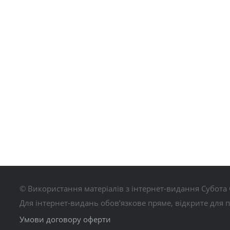
© Використання матеріалів з інтернет-видання Субота 
Для інтернет-видань обов’язкове пряме, відкрите для 
Умови договору оферти