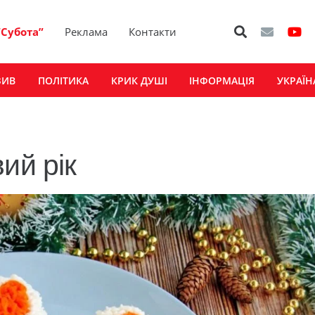
“Субота”
Реклама
Контакти
ЗИВ
ПОЛІТИКА
КРИК ДУШІ
ІНФОРМАЦІЯ
УКРАЇН
ий рік