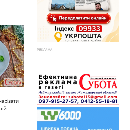
РЕКЛАМА
нарізати
ній