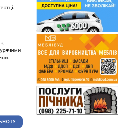
ертці.
з,
 курячими
ини.
ЬНОТУ