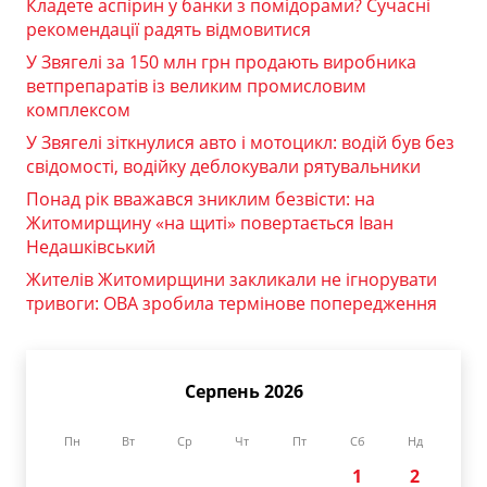
Кладете аспірин у банки з помідорами? Сучасні
рекомендації радять відмовитися
У Звягелі за 150 млн грн продають виробника
ветпрепаратів із великим промисловим
комплексом
У Звягелі зіткнулися авто і мотоцикл: водій був без
свідомості, водійку деблокували рятувальники
Понад рік вважався зниклим безвісти: на
Житомирщину «на щиті» повертається Іван
Недашківський
Жителів Житомирщини закликали не ігнорувати
тривоги: ОВА зробила термінове попередження
Серпень 2026
Пн
Вт
Ср
Чт
Пт
Сб
Нд
1
2