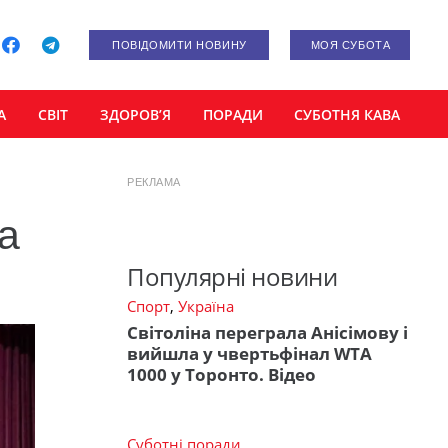
ПОВІДОМИТИ НОВИНУ
МОЯ СУБОТА
А
СВІТ
ЗДОРОВ’Я
ПОРАДИ
СУБОТНЯ КАВА
РЕКЛАМА
а
Популярні новини
Спорт
,
Україна
Світоліна переграла Анісімову і
вийшла у чвертьфінал WTA
1000 у Торонто. Відео
Суботні поради