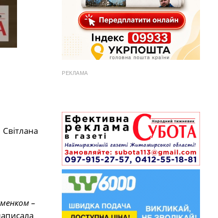
РЕКЛАМА
 Світлана
уменком –
написала