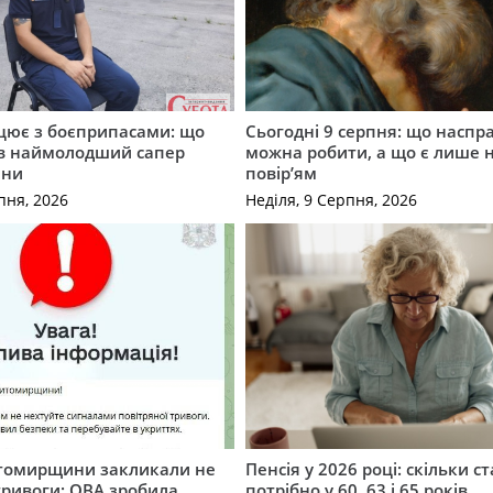
ацює з боєприпасами: що
Сьогодні 9 серпня: що наспра
в наймолодший сапер
можна робити, а що є лише
ини
повір’ям
пня, 2026
Неділя, 9 Серпня, 2026
томирщини закликали не
Пенсія у 2026 році: скільки с
тривоги: ОВА зробила
потрібно у 60, 63 і 65 років