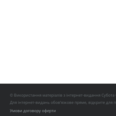
© Використання матеріалів з інтернет-видання Субота 
Для інтернет-видань обов’язкове пряме, відкрите для 
Умови договору оферти