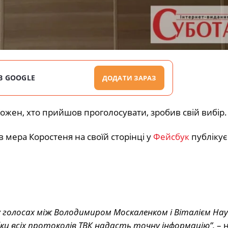
В GOOGLE
ДОДАТИ ЗАРАЗ
 Кожен, хто прийшов проголосувати, зробив свій вибір.
 мера Коростеня на своїй сторінці у
Фейсбук
публікує
 у голосах між Володимиром Москаленком і Віталієм На
бки всіх протоколів ТВК надасть точну інформацію”,
– 