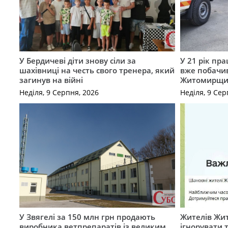
У Бердичеві діти знову сіли за
У 21 рік пр
шахівниці на честь свого тренера, який
вже побачи
загинув на війні
Житомирщ
Неділя, 9 Серпня, 2026
Неділя, 9 Сер
У Звягелі за 150 млн грн продають
Жителів Жи
виробника ветпрепаратів із великим
ігнорувати 