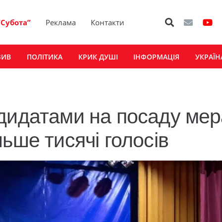
“Субота”
Реклама
Контакти
ЗИВ
ПОЛІТИКА
КРИК ДУШІ
ІНФОРМАЦІЯ
УКРАЇН
дидатами на посаду мер
ьше тисячі голосів