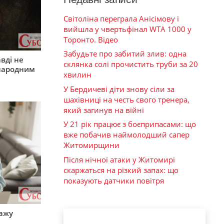
Світоліна переграла Анісімову і
вийшла у чвертьфінал WTA 1000 у
Торонто. Відео
Забудьте про забитий злив: одна
вді не
склянка солі прочистить труби за 20
 народним
хвилин
У Бердичеві діти знову сіли за
шахівниці на честь свого тренера,
який загинув на війні
У 21 рік працює з боєприпасами: що
вже побачив наймолодший сапер
Житомирщини
Після нічної атаки у Житомирі
скаржаться на різкий запах: що
показують датчики повітря
тажу