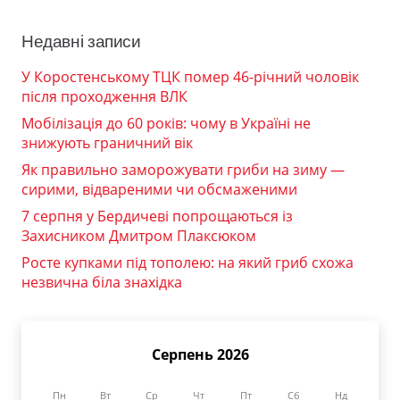
Недавні записи
У Коростенському ТЦК помер 46-річний чоловік
після проходження ВЛК
Мобілізація до 60 років: чому в Україні не
знижують граничний вік
Як правильно заморожувати гриби на зиму —
сирими, відвареними чи обсмаженими
7 серпня у Бердичеві попрощаються із
Захисником Дмитром Плаксюком
Росте купками під тополею: на який гриб схожа
незвична біла знахідка
Серпень 2026
Пн
Вт
Ср
Чт
Пт
Сб
Нд