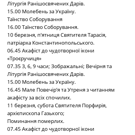
Літургія Ранішосвячених Дарів.
15.00 Молебень за Україну.
Таїнство Соборування
16.00 Таїнство Соборування.
10 березня, п’ятниця Святителя Тарасія,
патріарха Константинопольського.
06.45 Акафіст до чудотворної ікони
«Троєручиця»
07.35 3, 6, 9 часи; Зображальні; Вечірня та
Літургія Ранішосвячених Дарів.
15.00 Молебень за Україну.
16.45 Мале Повечір’я та Утреня з читанням
акафісту за всіх спочилих.
11 березня, субота Святителя Порфирія,
архієпископа Газького;
Поминання померлих.
07.45 Акафіст до чудотворної ікони