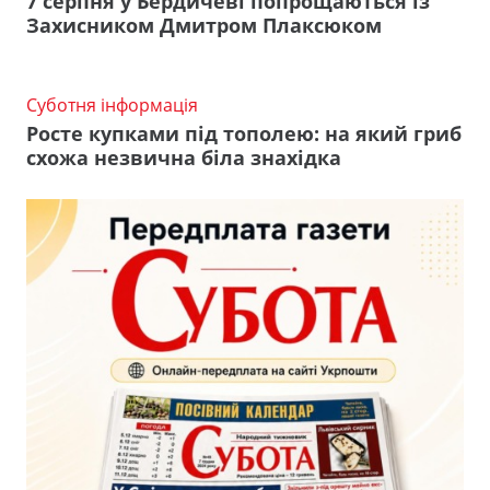
7 серпня у Бердичеві попрощаються із
Захисником Дмитром Плаксюком
Суботня інформація
Росте купками під тополею: на який гриб
схожа незвична біла знахідка