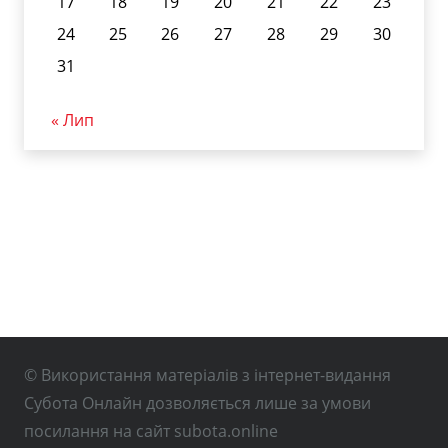
17
18
19
20
21
22
23
24
25
26
27
28
29
30
31
« Лип
© Використання матеріалів з інтернет-видання
Субота Онлайн дозволяється лише за умови
посилання на сайт subota.online