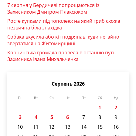
7 серпня у Бердичеві попрощаються із
Захисником Дмитром Плаксюком
Росте купками під тополею: на який гриб схожа
незвична біла знахідка
Собака вкусила або кіт подряпав: куди негайно
звертатися на Житомирщині
Корнинська громада провела в останню путь
Захисника Івана Михальченка
Серпень 2026
Пн
Вт
Ср
Чт
Пт
Сб
Нд
1
2
3
4
5
6
7
8
9
10
11
12
13
14
15
16