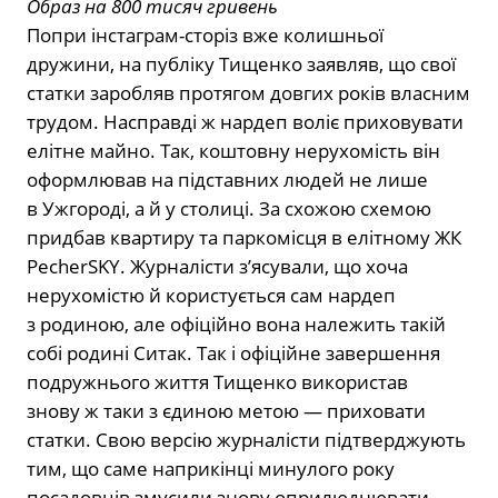
Образ на 800 тисяч гривень
Попри інстаграм-сторіз вже колишньої
дружини, на публіку Тищенко заявляв, що свої
статки заробляв протягом довгих років власним
трудом. Насправді ж нардеп воліє приховувати
елітне майно. Так, коштовну нерухомість він
оформлював на підставних людей не лише
в Ужгороді, а й у столиці. За схожою схемою
придбав квартиру та паркомісця в елітному ЖК
PecherSKY. Журналісти з’ясували, що хоча
нерухомістю й користується сам нардеп
з родиною, але офіційно вона належить такій
собі родині Ситак. Так і офіційне завершення
подружнього життя Тищенко використав
знову ж таки з єдиною метою — приховати
статки. Свою версію журналісти підтверджують
тим, що саме наприкінці минулого року
посадовців змусили знову оприлюднювати