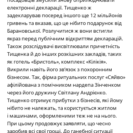
електронні декларації. Тищенко ж
задекларував посеред іншого ще 12 мільйонів
гривень та вказав, що це нібито подарунок від
Барановської. Розлучитися ж вони встигли
якраз перед публічним відкриттям декларацій.
Також розслідувачі висвітлювали причетність
Тищенка й до інших розкішних закладів, таких
як готель «Бристоль», комплекс «Кілікія».
Викрили навіть його зв’язок з похоронним
бізнесом. Так, фірма ритуальних послуг «Сяйво»
афілійована з помічником нардепа Зінченком
через його дружину Світлану Андрієнко.
Тищенко отримує прибутки з бізнесів, які йому
нібито не належать, та користується житлом
і машинами, оформленими теж не на нього.
При цьому продовжує заявляти, що чесно
заробив всі свої гроші. До ганебної ситуації