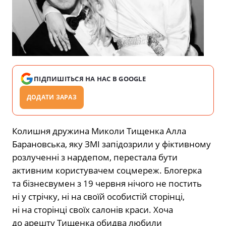
ПІДПИШІТЬСЯ НА НАС В GOOGLE
ДОДАТИ ЗАРАЗ
Колишня дружина Миколи Тищенка Алла
Барановська, яку ЗМІ запідозрили у фіктивному
розлученні з нардепом, перестала бути
активним користувачем соцмереж. Блогерка
та бізнесвумен з 19 червня нічого не постить
ні у стрічку, ні на своїй особистій сторінці,
ні на сторінці своїх салонів краси. Хоча
до арешту Тищенка обидва любили