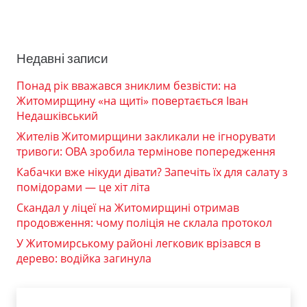
Недавні записи
Понад рік вважався зниклим безвісти: на
Житомирщину «на щиті» повертається Іван
Недашківський
Жителів Житомирщини закликали не ігнорувати
тривоги: ОВА зробила термінове попередження
Кабачки вже нікуди дівати? Запечіть їх для салату з
помідорами — це хіт літа
Скандал у ліцеї на Житомирщині отримав
продовження: чому поліція не склала протокол
У Житомирському районі легковик врізався в
дерево: водійка загинула