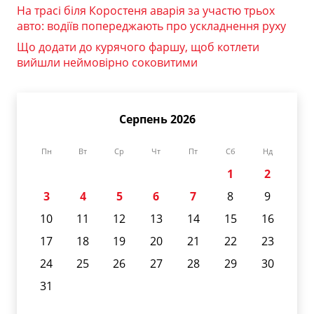
На трасі біля Коростеня аварія за участю трьох
авто: водіїв попереджають про ускладнення руху
Що додати до курячого фаршу, щоб котлети
вийшли неймовірно соковитими
Серпень 2026
Пн
Вт
Ср
Чт
Пт
Сб
Нд
1
2
3
4
5
6
7
8
9
10
11
12
13
14
15
16
17
18
19
20
21
22
23
24
25
26
27
28
29
30
31