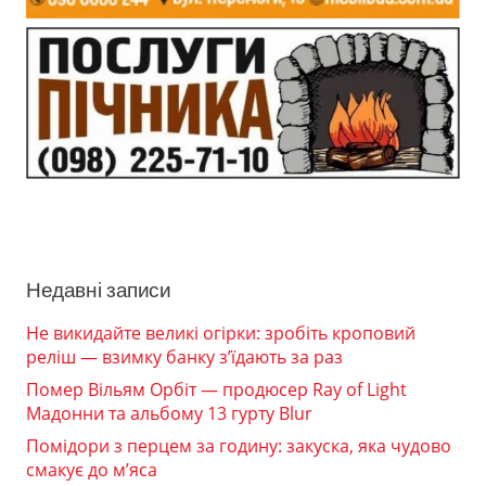
Недавні записи
Не викидайте великі огірки: зробіть кроповий
реліш — взимку банку з’їдають за раз
Помер Вільям Орбіт — продюсер Ray of Light
Мадонни та альбому 13 гурту Blur
Помідори з перцем за годину: закуска, яка чудово
смакує до м’яса