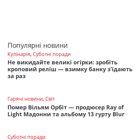
Популярні новини
Кулінарія
,
Суботні поради
Не викидайте великі огірки: зробіть
кроповий реліш — взимку банку з’їдають
за раз
Гарячі новини
,
Світ
Помер Вільям Орбіт — продюсер Ray of
Light Мадонни та альбому 13 гурту Blur
Суботні поради