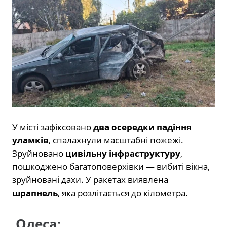
У місті зафіксовано
два осередки падіння
уламків
, спалахнули масштабні пожежі.
Зруйновано
цивільну інфраструктуру
,
пошкоджено багатоповерхівки — вибиті вікна,
зруйновані дахи. У ракетах виявлена
шрапнель
, яка розлітається до кілометра.
Одеса
: