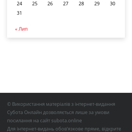
24
25
26
27
28
29
30
31
« Лип
© Використання матеріалів з інтернет-видання
Субота Онлайн дозволяється лише за умови
посилання на сайт subota.online
Для інтернет-видань обов’язкове пряме, відкрите