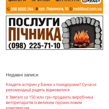
Недавні записи
Кладете аспірин у банки з помідорами? Сучасні
рекомендації радять відмовитися
У Звягелі за 150 млн грн продають виробника
ветпрепаратів із великим промисловим
комплексом