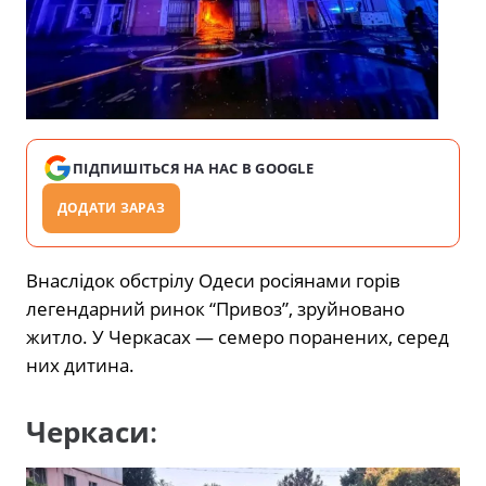
ПІДПИШІТЬСЯ НА НАС В GOOGLE
ДОДАТИ ЗАРАЗ
Внаслідок обстрілу Одеси росіянами горів
легендарний ринок “Привоз”, зруйновано
житло. У Черкасах — семеро поранених, серед
них дитина.
Черкаси
: