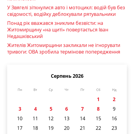
У Звягелі зіткнулися авто і мотоцикл: водій був без
свідомості, водійку деблокували рятувальники
Понад рік вважався зниклим безвісти: на
Житомирщину «на щиті» повертається Іван
Недашківський
Жителів Житомирщини закликали не ігнорувати
тривоги: ОВА зробила термінове попередження
Серпень 2026
Пн
Вт
Ср
Чт
Пт
Сб
Нд
1
2
3
4
5
6
7
8
9
10
11
12
13
14
15
16
17
18
19
20
21
22
23