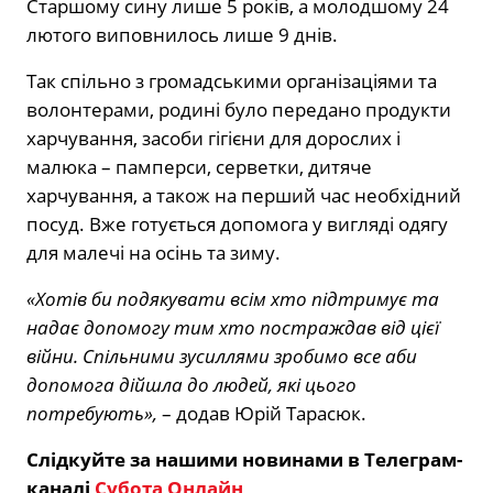
Старшому сину лише 5 років, а молодшому 24
лютого виповнилось лише 9 днів.
Так спільно з громадськими організаціями та
волонтерами, родині було передано продукти
харчування, засоби гігієни для дорослих і
малюка – памперси, серветки, дитяче
харчування, а також на перший час необхідний
посуд. Вже готується допомога у вигляді одягу
для малечі на осінь та зиму.
«Хотів би подякувати всім хто підтримує та
надає допомогу тим хто постраждав від цієї
війни. Спільними зусиллями зробимо все аби
допомога дійшла до людей, які цього
потребують»,
– додав Юрій Тарасюк.
Слідкуйте за нашими новинами в Телеграм-
каналі
Субота Онлайн