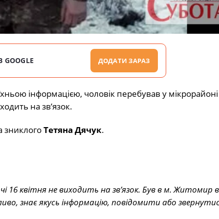
В GOOGLE
ДОДАТИ ЗАРАЗ
 їхньою інформацією, чоловік перебував у мікрорайон
ходить на зв’язок.
а зниклого
Тетяна Дячук
.
і 16 квітня не виходить на зв’язок. Був в м. Житомир в
ливо, знає якусь інформацію, повідомити або звернутис