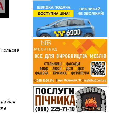
і Польова
 районі
я в