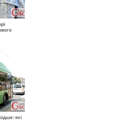
орі
ового
ідше: які
и