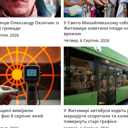
гинув Олександр Окончик із
У Свято-Михайлівському соб
ї громади
Житомира освятили плоди н
врожаю
рпня, 2026
Четвер, 6 Серпня, 2026
щині виміряли
У Житомирі автобуси ходять р
 фон 6 серпня: який
маршрути скоротили та кол
повернуть старі графіки