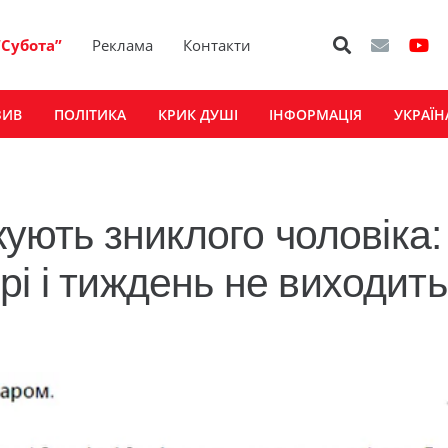
“Субота”
Реклама
Контакти
ЗИВ
ПОЛІТИКА
КРИК ДУШІ
ІНФОРМАЦІЯ
УКРАЇН
кують зниклого чоловіка:
і і тиждень не виходить