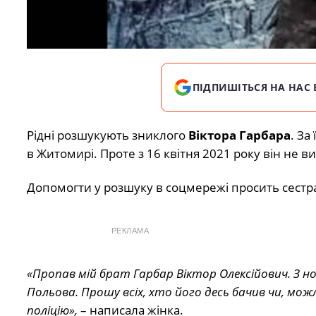
ПІДПИШІТЬСЯ НА НАС 
Рідні розшукують зниклого
Віктора Гарбара
. За
в Житомирі. Проте з 16 квітня 2021 року він не ви
Допомогти у розшуку в соцмережі просить сестр
РЕКЛАМА
«Пропав мій брат Гарбар Віктор Олексійович. З ноч
Польова. Прошу всіх, хто його десь бачив чи, мож
поліцію»,
– написала жінка.