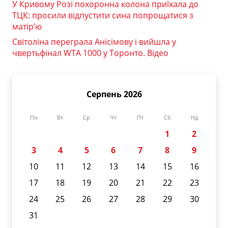
У Кривому Розі похоронна колона приїхала до
ТЦК: просили відпустити сина попрощатися з
матір’ю
Світоліна переграла Анісімову і вийшла у
чвертьфінал WTA 1000 у Торонто. Відео
Серпень 2026
Пн
Вт
Ср
Чт
Пт
Сб
Нд
1
2
3
4
5
6
7
8
9
10
11
12
13
14
15
16
17
18
19
20
21
22
23
24
25
26
27
28
29
30
31