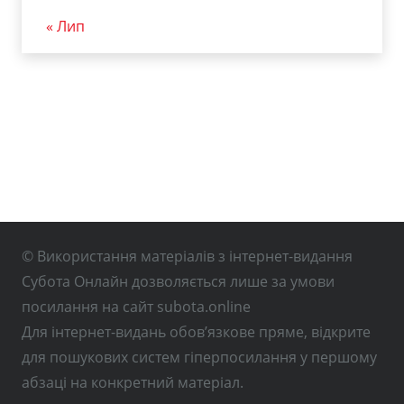
« Лип
© Використання матеріалів з інтернет-видання
Субота Онлайн дозволяється лише за умови
посилання на сайт subota.online
Для інтернет-видань обов’язкове пряме, відкрите
для пошукових систем гіперпосилання у першому
абзаці на конкретний матеріал.