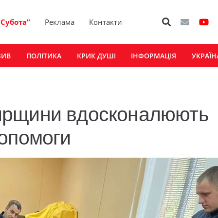
“Субота”
Реклама
Контакти
ЗИВ
ПОЛІТИКА
КРИК ДУШІ
ІНФОРМАЦІЯ
УКРАЇН
ирщини вдосконалюють
допомоги