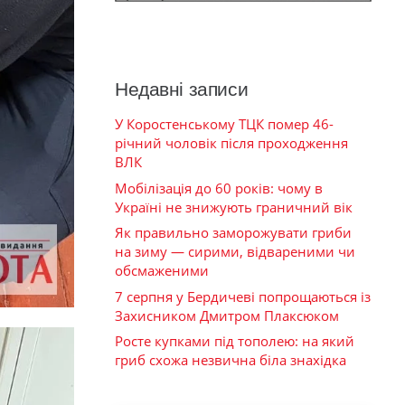
Недавні записи
У Коростенському ТЦК помер 46-
річний чоловік після проходження
ВЛК
Мобілізація до 60 років: чому в
Україні не знижують граничний вік
Як правильно заморожувати гриби
на зиму — сирими, відвареними чи
обсмаженими
7 серпня у Бердичеві попрощаються із
Захисником Дмитром Плаксюком
Росте купками під тополею: на який
гриб схожа незвична біла знахідка