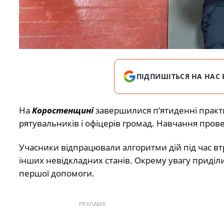
ПІДПИШІТЬСЯ НА НАС 
На
Коростенщині
завершилися п’ятиденні практ
рятувальників і офіцерів громад. Навчання пров
Учасники відпрацювали алгоритми дій під час втр
інших невідкладних станів. Окрему увагу приді
першої допомоги.
РЕКЛАМА