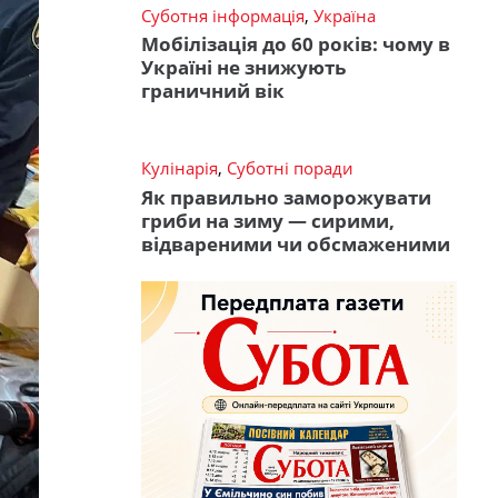
Суботня інформація
,
Україна
Мобілізація до 60 років: чому в
Україні не знижують
граничний вік
Кулінарія
,
Суботні поради
Як правильно заморожувати
гриби на зиму — сирими,
відвареними чи обсмаженими