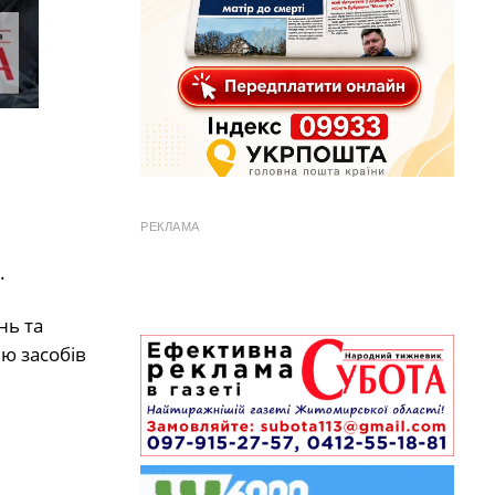
РЕКЛАМА
.
нь та
ю засобів