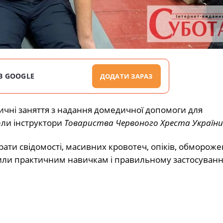
В GOOGLE
ДОДАТИ ЗАРАЗ
ичні заняття з надання домедичної допомоги для
ели інструктори
Товариства Червоного Хреста України
ати свідомості, масивних кровотеч, опіків, обмороже
лили практичним навичкам і правильному застосуванн