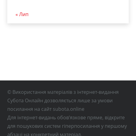
« Лип
© Використання матеріалів з інтернет-видання
Субота Онлайн дозволяється лише за умови
посилання на сайт subota.online
Для інтернет-видань обов’язкове пряме, відкрите
для пошукових систем гіперпосилання у першому
абзаці на конкретний матеріал.