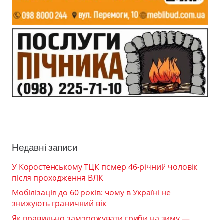
Недавні записи
У Коростенському ТЦК помер 46-річний чоловік
після проходження ВЛК
Мобілізація до 60 років: чому в Україні не
знижують граничний вік
Як правильно заморожувати гриби на зиму —