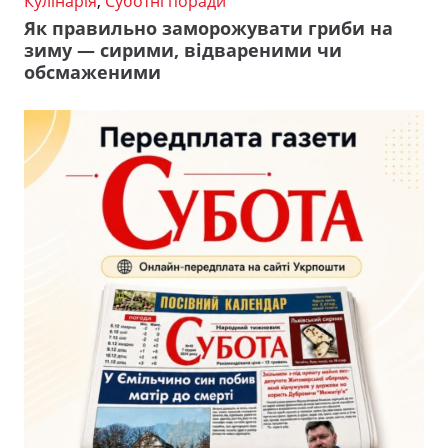
Кулінарія
,
Суботні поради
Як правильно заморожувати гриби на
зиму — сирими, відвареними чи
обсмаженими