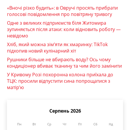
«Вночі різко будить»: в Овручі просять прибрати
голосові повідомлення про повітряну тривогу
Одне з великих підприємств біля Житомира
зупиняється після атаки: коли відновить роботу —
невідомо
Хліб, який можна зім’яти як хмаринку: TikTok
підхопив новий кулінарний хіт
Рушники більше не вбирають воду? Ось чому
кондиціонер вбиває тканину та чим його замінити
У Кривому Розі похоронна колона приїхала до
ТЦК: просили відпустити сина попрощатися з
матір’ю
Серпень 2026
Пн
Вт
Ср
Чт
Пт
Сб
Нд