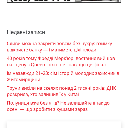
Недавні записи
Сливи можна закрити зовсім без цукру: взимку
відкриєте банку — і матимете цілі плоди
40 років тому Фредді Мерк’юрі востаннє вийшов
на сцену з Queen: ніхто не знав, що це фінал
Їм назавжди 21–23: сім історій молодих захисників
Житомирщини
Труни висіли на скелях понад 2 тисячі років: ДНК
розкрила, хто залишив їх у Китаї
Полуниця вже без ягід? Не залишайте її так до
осені — що зробити з кущами зараз