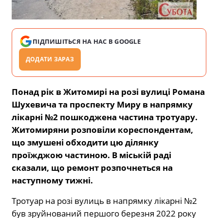
ПІДПИШІТЬСЯ НА НАС В GOOGLE
ДОДАТИ ЗАРАЗ
Понад рік в Житомирі на розі вулиці Романа
Шухевича та проспекту Миру в напрямку
лікарні №2 пошкоджена частина тротуару.
Житомиряни розповіли кореспондентам,
що змушені обходити цю ділянку
проїжджою частиною. В міській раді
сказали, що ремонт розпочнеться на
наступному тижні.
Тротуар на розі вулиць в напрямку лікарні №2
був зруйнований першого березня 2022 року