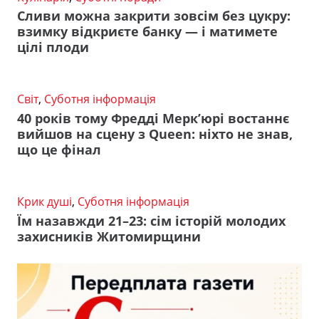
Сливи можна закрити зовсім без цукру:
взимку відкриєте банку — і матимете
цілі плоди
Світ
,
Суботня інформація
40 років тому Фредді Мерк’юрі востаннє
вийшов на сцену з Queen: ніхто не знав,
що це фінал
Крик душі
,
Суботня інформація
Їм назавжди 21–23: сім історій молодих
захисників Житомирщини