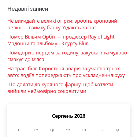
Недавні записи
Не викидайте великі огірки: зробіть кроповий
реліш — взимку банку з’їдають за раз
Помер Вільям Орбіт — продюсер Ray of Light
Мадонни та альбому 13 гурту Blur
Помідори з перцем за годину: закуска, яка чудово
смакує до м’яса
На трасі біля Коростеня аварія за участю трьох
авто: водіїв попереджають про ускладнення руху
Що додати до курячого фаршу, щоб котлети
вийшли неймовірно соковитими
Серпень 2026
Пн
Вт
Ср
Чт
Пт
Сб
Нд