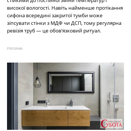
стійкими до постійної зміни температур і
високої вологості. Навіть найменше протікання
сифона всередині закритої тумби може
зіпсувати стінки з МДФ чи ДСП, тому регулярна
ревізія труб — це обов’язковий ритуал.
РЕКЛАМА