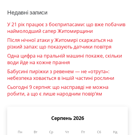
Недавні записи
У 21 рік працює з боєприпасами: що вже побачив
наймолодший сапер Житомирщини
Після нічної атаки у Житомирі скаржаться на
різкий запах: що показують датчики повітря
Одна цифра на пральній машині покаже, скільки
води йде на кожне прання
Бабусині пиріжки з ревенем — не «отрута»:
небезпека ховається в іншій частині рослини
Сьогодні 9 серпня: що насправді не можна
робити, а що є лише народним повір’ям
Серпень 2026
Пн
Вт
Ср
Чт
Пт
Сб
Нд