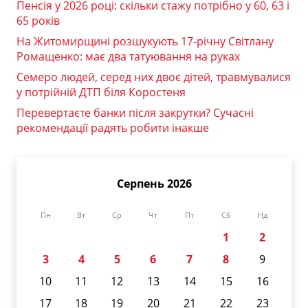
Пенсія у 2026 році: скільки стажу потрібно у 60, 63 і
65 років
На Житомирщині розшукують 17-річну Світлану
Ромащенко: має два татуювання на руках
Семеро людей, серед них двоє дітей, травмувалися
у потрійній ДТП біля Коростеня
Перевертаєте банки після закрутки? Сучасні
рекомендації радять робити інакше
Серпень 2026
Пн
Вт
Ср
Чт
Пт
Сб
Нд
1
2
3
4
5
6
7
8
9
10
11
12
13
14
15
16
17
18
19
20
21
22
23