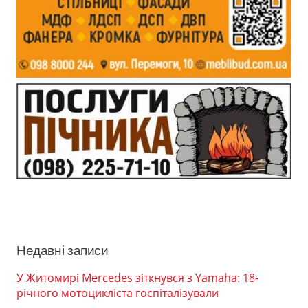
Недавні записи
У Житомирі Mercedes зіткнувся з Yamaha: 18-
річного мотоцикліста госпіталізували