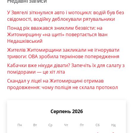
Недавні записи
У Звягелі зіткнулися авто і мотоцикл: водій був без
свідомості, водійку деблокували рятувальники
Понад рік вважався зниклим безвісти: на
Житомирщину «на щиті» повертається Іван
Недашківський
Жителів Житомирщини закликали не ігнорувати
тривоги: ОВА зробила термінове попередження
Кабачки вже нікуди дівати? Запечіть їх для салату з
помідорами — це хіт літа
Скандал у ліцеї на Житомирщині отримав
продовження: чому поліція не склала протокол
Серпень 2026
Пн
Вт
Ср
Чт
Пт
Сб
Нд