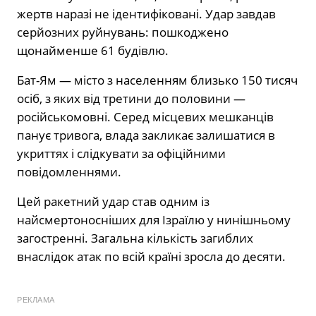
жертв наразі не ідентифіковані. Удар завдав
серйозних руйнувань: пошкоджено
щонайменше 61 будівлю.
Бат-Ям — місто з населенням близько 150 тисяч
осіб, з яких від третини до половини —
російськомовні. Серед місцевих мешканців
панує тривога, влада закликає залишатися в
укриттях і слідкувати за офіційними
повідомленнями.
Цей ракетний удар став одним із
найсмертоносніших для Ізраїлю у нинішньому
загостренні. Загальна кількість загиблих
внаслідок атак по всій країні зросла до десяти.
РЕКЛАМА