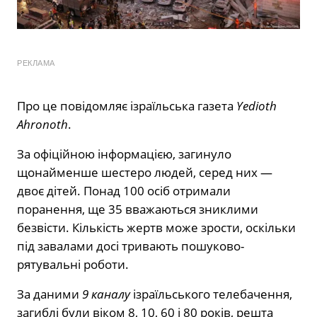
РЕКЛАМА
Про це повідомляє ізраїльська газета
Yedioth
Ahronoth
.
За офіційною інформацією, загинуло
щонайменше шестеро людей, серед них —
двоє дітей. Понад 100 осіб отримали
поранення, ще 35 вважаються зниклими
безвісти. Кількість жертв може зрости, оскільки
під завалами досі тривають пошуково-
рятувальні роботи.
За даними
9 каналу
ізраїльського телебачення,
загиблі були віком 8, 10, 60 і 80 років, решта